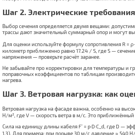
Шаг 2. Электрические требовани
Выбор сечения определяется двумя вещами: допустим
трассы дают значительный суммарный опор и могут вы
Для оценки используйте формулу сопротивления R = ρ·L 
километр приближенно равно 17.24 / S, где S — сечение
напряжения — проверьте расчёт заранее.
Не забывайте про корректировки для температуры и гр
поправочных коэффициентов по таблицам производител
нагрева.
Шаг 3. Ветровая нагрузка: как оц
Ветровая нагрузка на фасаде важна, особенно на высо
Н/м², где V — скорость ветра в м/с. Это приближённый
Сила на единицу длины кабеля F’ = p·D·C_d, где D — э
1.3). Для примера: при порыве 30 м/с давление ≈ 540 Н