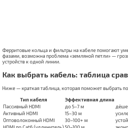
Ферритовые кольца и фильтры на кабеле помогают уме
фазами, возможна проблема «земляной петли» — грозя
устройств к одной линии.
Как выбрать кабель: таблица сра
Ниже — краткая таблица, которая поможет выбрать п
Тип кабеля
Эффективная длина
Пассивный HDMI
до 5–7 м
дёше
Активный HDMI
15–30 м
усил
Оптоволоконный HDMI
30–100+ м
усто
HDMI по Cat6 (удлинитель)
50–100 м
экон