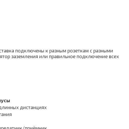
ставка подключены к разным розеткам с разными
ятор заземления или правильное подключение всех
нусы
 длинных дистанциях
тания
передатчик/приёмник