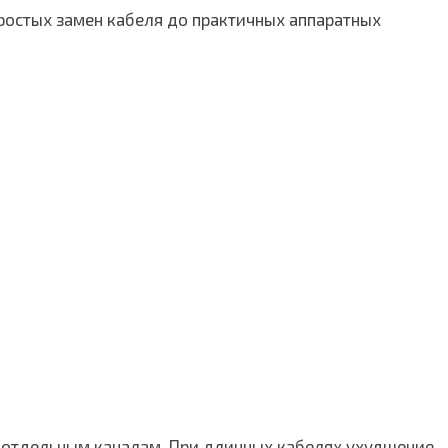
ростых замен кабеля до практичных аппаратных
о отдельным каналам. При длинных кабелях ухудшение