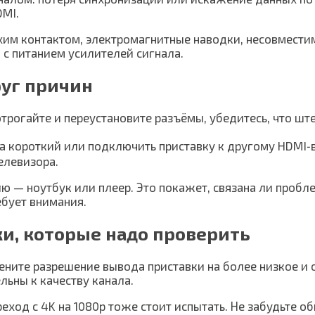
DMI.
хим контактом, электромагнитные наводки, несовмести
с питанием усилителей сигнала.
руг причин
трогайте и переустановите разъёмы, убедитесь, что шт
а короткий или подключить приставку к другому HDMI‑в
елевизора.
 — ноутбук или плеер. Это покажет, связана ли пробле
ебует внимания.
ки, которые надо проверить
мените разрешение вывода приставки на более низкое и
ьны к качеству канала.
реход с 4K на 1080p тоже стоит испытать. Не забудьте о