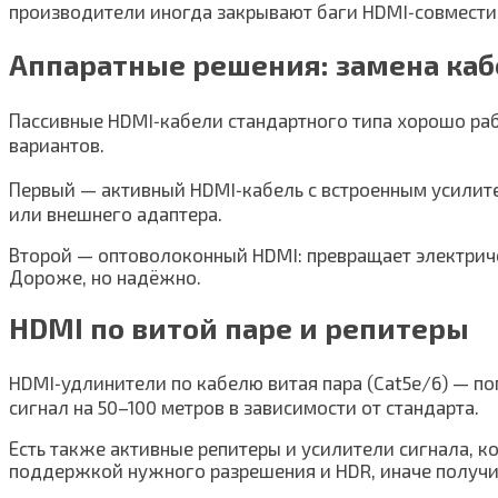
производители иногда закрывают баги HDMI‑совмести
Аппаратные решения: замена каб
Пассивные HDMI‑кабели стандартного типа хорошо раб
вариантов.
Первый — активный HDMI‑кабель с встроенным усилител
или внешнего адаптера.
Второй — оптоволоконный HDMI: превращает электричес
Дороже, но надёжно.
HDMI по витой паре и репитеры
HDMI‑удлинители по кабелю витая пара (Cat5e/6) — п
сигнал на 50–100 метров в зависимости от стандарта.
Есть также активные репитеры и усилители сигнала, ко
поддержкой нужного разрешения и HDR, иначе получи