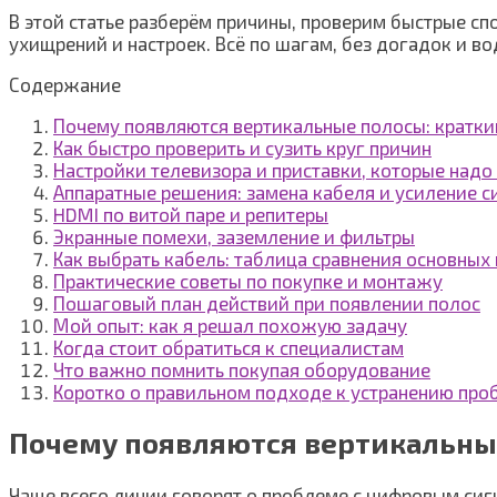
В этой статье разберём причины, проверим быстрые с
ухищрений и настроек. Всё по шагам, без догадок и во
Содержание
Почему появляются вертикальные полосы: кратки
Как быстро проверить и сузить круг причин
Настройки телевизора и приставки, которые надо
Аппаратные решения: замена кабеля и усиление с
HDMI по витой паре и репитеры
Экранные помехи, заземление и фильтры
Как выбрать кабель: таблица сравнения основных
Практические советы по покупке и монтажу
Пошаговый план действий при появлении полос
Мой опыт: как я решал похожую задачу
Когда стоит обратиться к специалистам
Что важно помнить покупая оборудование
Коротко о правильном подходе к устранению пр
Почему появляются вертикальные
Чаще всего линии говорят о проблеме с цифровым си