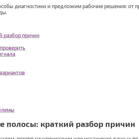
пособы диагностики и предложим рабочие решения: от п
ды.
й разбор причин
 проверить
игнала
 вариантов
облемы
 полосы: краткий разбор причин
гналом: потеря синхронизации или искажение данных п