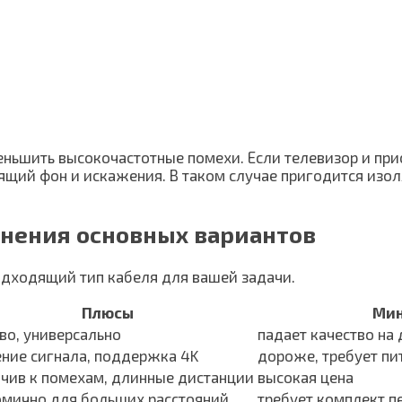
ньшить высокочастотные помехи. Если телевизор и при
щий фон и искажения. В таком случае пригодится изол
внения основных вариантов
одходящий тип кабеля для вашей задачи.
Плюсы
Ми
во, универсально
падает качество на
ение сигнала, поддержка 4K
дороже, требует пи
йчив к помехам, длинные дистанции
высокая цена
омично для больших расстояний
требует комплект 