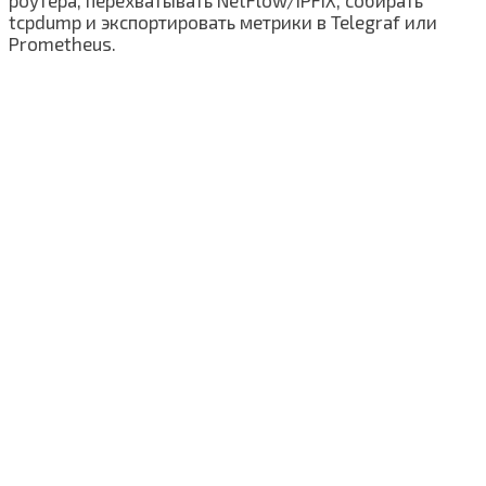
роутера, перехватывать NetFlow/IPFIX, собирать
tcpdump и экспортировать метрики в Telegraf или
Prometheus.