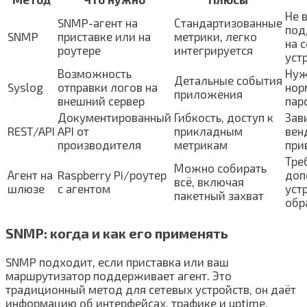
Не 
SNMP-агент на
Стандартизованные
под
SNMP
приставке или на
метрики, легко
на 
роутере
интегрируется
уст
Возможность
Нуж
Детальные события
Syslog
отправки логов на
нор
приложения
внешний сервер
пар
Документированный
Гибкость, доступ к
Зав
REST/API
API от
прикладным
вен
производителя
метрикам
при
Тре
Можно собирать
Агент на
Raspberry Pi/роутер
доп
всё, включая
шлюзе
с агентом
уст
пакетный захват
обр
SNMP: когда и как его применять
SNMP подходит, если приставка или ваш
маршрутизатор поддерживает агент. Это
традиционный метод для сетевых устройств, он даёт
информацию об интерфейсах, трафике и uptime.