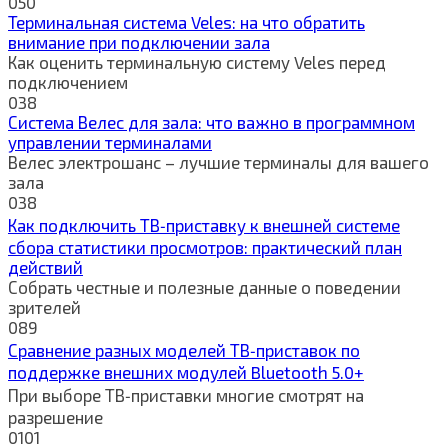
0
50
Терминальная система Veles: на что обратить
внимание при подключении зала
Как оценить терминальную систему Veles перед
подключением
0
38
Система Велес для зала: что важно в программном
управлении терминалами
Велес электрошанс – лучшие терминалы для вашего
зала
0
38
Как подключить ТВ‑приставку к внешней системе
сбора статистики просмотров: практический план
действий
Собрать честные и полезные данные о поведении
зрителей
0
89
Сравнение разных моделей ТВ‑приставок по
поддержке внешних модулей Bluetooth 5.0+
При выборе ТВ‑приставки многие смотрят на
разрешение
0
101