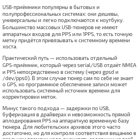
USB‑приёмники популярны в бытовых и
полупрофессиональных системах: они дешевы,
универсальны и легко подключаются к ноутбуку.
Большинство массовых USB‑тюнеров не имеют
аппаратных входов для PPS или 1PPS, то есть точную
метку придётся привязывать к системному времени
хоста.
Практический путь — использовать отдельный
GPS‑приёмник, который через serial/USB отдаёт NMEA
и PPS непосредственно в систему (через gpsd и
/dev/pps0). В этом случае тюнер сам по себе не знает
о GPS, но программное обеспечение записи может
использовать системный источник времени для
корректировки меток.
Минус такого подхода — задержки по USB,
буферизация в драйверах и невозможность прямой
аплодирования PPS на аппаратную временную базу
тюнера. Для любительских архивов этого часто
достаточно, но для контроля соответствия вещанию в
реальном времени надо оценивать задержки на всей