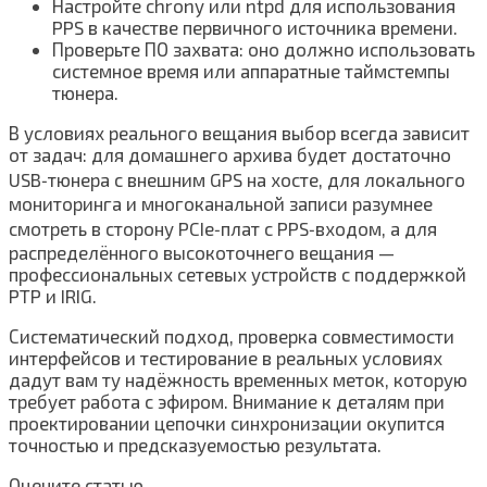
Настройте chrony или ntpd для использования
PPS в качестве первичного источника времени.
Проверьте ПО захвата: оно должно использовать
системное время или аппаратные таймстемпы
тюнера.
В условиях реального вещания выбор всегда зависит
от задач: для домашнего архива будет достаточно
USB‑тюнера с внешним GPS на хосте, для локального
мониторинга и многоканальной записи разумнее
смотреть в сторону PCIe‑плат с PPS‑входом, а для
распределённого высокоточнего вещания —
профессиональных сетевых устройств с поддержкой
PTP и IRIG.
Систематический подход, проверка совместимости
интерфейсов и тестирование в реальных условиях
дадут вам ту надёжность временных меток, которую
требует работа с эфиром. Внимание к деталям при
проектировании цепочки синхронизации окупится
точностью и предсказуемостью результата.
Оцените статью