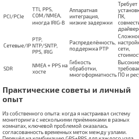
Требует
TTL PPS,
Аппаратная
установ
COM/NMEA,
PCI/PCIe
интеграция,
ПК,
иногда IRIG‑B
низкие задержки
совмест
драйвер
Сложно
PTP,
Распределённость,
настрой
Сетевые/IP
NTP/SNTP,
поддержка PTP
сети,
PPS, IRIG
стоимос
Гибкость
Высокие
NMEA + PPS на
SDR
обработки,
требова
хосте
многоформатность
ПО и ре
Практические советы и личный
опыт
Из собственного опыта: когда я настраивал систему
мониторинга с несколькими приёмниками в разных
комнатах, ключевой проблемой оказалась
согласованность временных меток между узлами.
Перешёл на комбинацию GPS+PPS для каждого узла