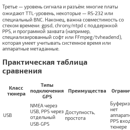
Третье — уровень сигнала и разъём: многие платы
ожидают TTL‑уровень, некоторые — RS‑232 или
специальный BNC. Наконец, важна совместимость со
стеком времени: gpsd, chrony/ntpd с поддержкой
PPS, и программой захвата (например,
специализированный софт или FFmpeg/tvheadend),
которая умеет учитывать системное время или
аппаратные метаданные.
Практическая таблица
сравнения
Типы
Класс
подключения
Преимущества
Ограни
тюнера
GPS
Буфериз
NMEA через
нет
USB, PPS через
Доступность,
USB
аппарат
отдельный
простота
PPS вхо
USB‑GPS
тюнере