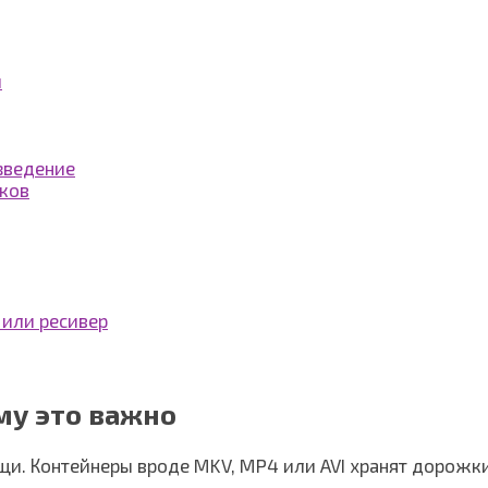
и
зведение
еков
 или ресивер
му это важно
щи. Контейнеры вроде MKV, MP4 или AVI хранят дорожки,