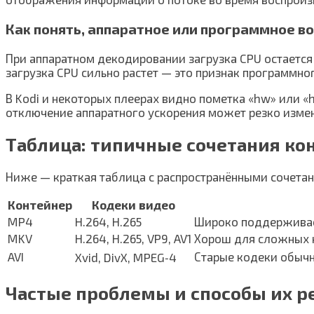
Как понять, аппаратное или программное в
При аппаратном декодировании загрузка CPU остается
загрузка CPU сильно растет — это признак программно
В Kodi и некоторых плеерах видно пометка «hw» или «h
отключение аппаратного ускорения может резко измен
Таблица: типичные сочетания ко
Ниже — краткая таблица с распространёнными сочетан
Контейнер
Кодеки видео
MP4
H.264, H.265
Широко поддерживаетс
MKV
H.264, H.265, VP9, AV1
Хорош для сложных к
AVI
Старые кодеки обыч
Xvid, DivX, MPEG‑4
Частые проблемы и способы их 