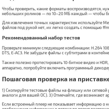
Чтобы проверить, какие форматы воспроизводятся, н
небольших роликов — по 10–20 МБ каждый — чтобы бы
Для извлечения точных характеристик используйте Medi
файлов под рукой нет, их легко создать с помощью ff
Рекомендованный набор тестов
Проверьте минимум следующие комбинации: H.264 1080p
DTS, E-AC3. Не забудьте файлы с субтитрами в контейн
Также полезно протестировать 10‑битное видео и HDR
аппаратно, попробуйте включить программный декодер 
Пошаговая проверка на приставк
1) Скопируйте тестовые файлы на флешку или сетевой р
аналоги для вашей ОС). 3) Отмечайте, где возникают а
Если встроенный плеер не показывает информацию о к
отображения информации о потоке во время воспроиз