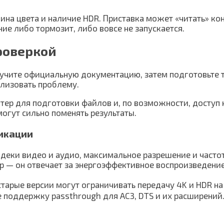
ина цвета и наличие HDR. Приставка может «читать» ко
ие либо тормозит, либо вовсе не запускается.
роверкой
зучите официальную документацию, затем подготовьте т
лизовать проблему.
ер для подготовки файлов и, по возможности, доступ к
огут сильно поменять результаты.
икации
ки видеo и аудио, максимальное разрешение и частоту 
р — он отвечает за энергоэффективное воспроизведени
арые версии могут ограничивать передачу 4K и HDR на 
е поддержку passthrough для AC3, DTS и их расширений