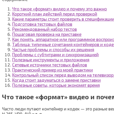
Что такое «формат» видео и почему это важно
Короткий план действий перед проверкой
Какие параметры стоит проверить в спецификаци
Подготовка тестовых файлов
Рекомендованный набор тестов
Пошаговая проверка на приставке
Как понять, аппаратное или программное воспрои
Таблица: типичные сочетания контейнеров и код
Частые проблемы и способы их решения
Проблемы с субтитрами и синхронизацией
Полезные инструменты и приложения
Сетевые источники тестовых файлов
Практический пример из моей практики
Контрольный список перед выводом на телевизор
Когда стоит задуматься о замене приставки
Полезные советы, которые экономят время
Что такое «формат» видео и поче
Часто люди путают контейнер и кодек — это разные ве
H.265, VP9, AV1 и т. п.