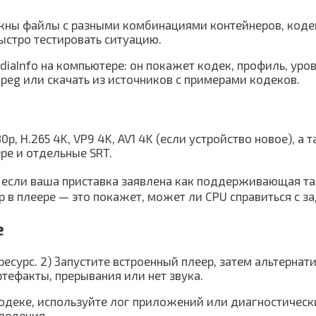
ужны файлы с разными комбинациями контейнеров, коде
стро тестировать ситуацию.
aInfo на компьютере: он покажет кодек, профиль, урове
mpeg или скачать из источников с примерами кодеков.
, H.265 4K, VP9 4K, AV1 4K (если устройство новое), а
ере и отдельные SRT.
, если ваша приставка заявлена как поддерживающая та
в плеере — это покажет, может ли CPU справиться с за
е
есурс. 2) Запустите встроенный плеер, затем альтернати
ртефакты, прерывания или нет звука.
одеке, используйте лог приложений или диагностически
ведения.