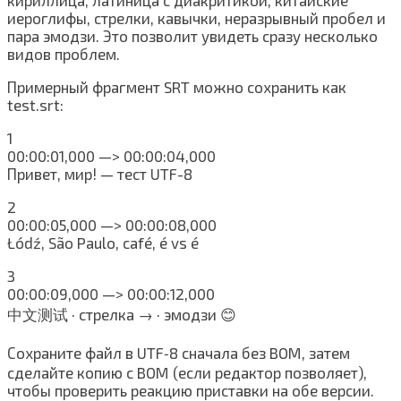
кириллица, латиница с диакритикой, китайские
иероглифы, стрелки, кавычки, неразрывный пробел и
пара эмодзи. Это позволит увидеть сразу несколько
видов проблем.
Примерный фрагмент SRT можно сохранить как
test.srt:
1
00:00:01,000 —> 00:00:04,000
Привет, мир! — тест UTF-8
2
00:00:05,000 —> 00:00:08,000
Łódź, São Paulo, café, é vs é
3
00:00:09,000 —> 00:00:12,000
中文测试 · стрелка → · эмодзи 😊
Сохраните файл в UTF‑8 сначала без BOM, затем
сделайте копию с BOM (если редактор позволяет),
чтобы проверить реакцию приставки на обе версии.