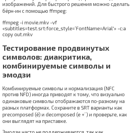
изображений. Для быстрого решения можно сделать
бёрн‑ин с помощью ffmpeg:
ffmpeg -i movie.mkv -vf
«subtitles=test.srt:force_style=’FontName=Arial'» -c:a
copy out.mkv
Тестирование продвинутых
символов: диакритика,
комбинируемые символы и
эмодзи
Комбинируемые символы и нормализация (NFC
против NFD) иногда приводят к тому, что визуально
одинаковые символы отображаются по‑разному на
разных платформах. Сохраните в SRT варианты как
precomposed (é) и decomposed (e + ́) и проверьте, как
они выглядят на приставке.
Эмодзи часто не поддерживаются, так как