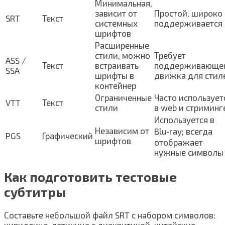
Минимальная,
зависит от
Простой, широко
SRT
Текст
системных
поддерживается
шрифтов
Расширенные
стили, можно
Требует
ASS /
Текст
встраивать
поддерживающе
SSA
шрифты в
движка для стил
контейнер
Ограниченные
Часто использует
VTT
Текст
стили
в web и стриминг
Используется в
Независим от
Blu‑ray; всегда
PGS
Графический
шрифтов
отображает
нужные символы
Как подготовить тестовые
субтитры
Составьте небольшой файл SRT с набором символов: