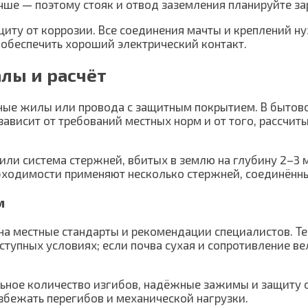
учше — поэтому стояк и отвод заземления планируйте за
ащиту от коррозии. Все соединения мачты и креплений 
обеспечить хороший электрический контакт.
лы и расчёт
ые жилы или провода с защитным покрытием. В бытово
зависит от требований местных норм и от того, рассчит
ли система стержней, вбитых в землю на глубину 2–3 м
обходимости применяют несколько стержней, соединённ
м
на местные стандарты и рекомендации специалистов. Те
ступных условиях; если почва сухая и сопротивление 
ное количество изгибов, надёжные зажимы и защиту о
збежать перегибов и механической нагрузки.