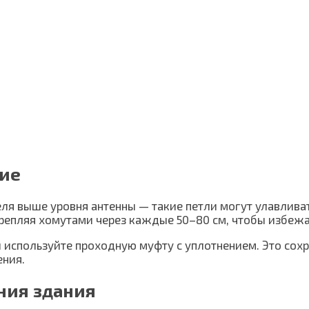
ние
ля выше уровня антенны — такие петли могут улавливат
крепляя хомутами через каждые 50–80 см, чтобы избеж
и используйте проходную муфту с уплотнением. Это сох
ения.
ния здания