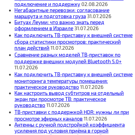
подключение и поддержку
02.08.2026
Негабаритные перевозки: согласование
маршрута и подготовка груза
31.07.2026
Битуах Леуми: что важно знать перед
оформлением в Израиле
31.07.2026
Как подключить ТВ‑приставку к внешней системе
сбора статистики просмотров: практический
план действий
11.07.2026
Сравнение разных моделей ТВ‑приставок по
поддержке внешних модулей Bluetooth 5.0+
11.07.2026
Как подключить ТВ‑приставку к внешней системе
мониторинга температуры помещения:
практическое руководство
11.07.2026
Как настроить вывод субтитров на отдельный
экран при просмотре ТВ: практическое
руководство
11.07.2026
ТВ‑приставки с поддержкой HDR: нужны ли при
просмотре эфирных каналов
11.07.2026
Антенны с ручной подстройкой коэффициента
усиления под условия приёма в горной