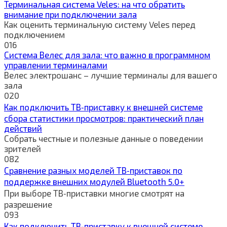
Терминальная система Veles: на что обратить
внимание при подключении зала
Как оценить терминальную систему Veles перед
подключением
0
16
Система Велес для зала: что важно в программном
управлении терминалами
Велес электрошанс – лучшие терминалы для вашего
зала
0
20
Как подключить ТВ‑приставку к внешней системе
сбора статистики просмотров: практический план
действий
Собрать честные и полезные данные о поведении
зрителей
0
82
Сравнение разных моделей ТВ‑приставок по
поддержке внешних модулей Bluetooth 5.0+
При выборе ТВ‑приставки многие смотрят на
разрешение
0
93
Как подключить ТВ‑приставку к внешней системе