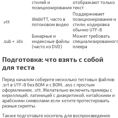
стилей и
отображают только
позиционирования
текст
Поддерживает
WebVTT, часто в
позиционирование и
.vtt
потоковом видео
стили; кодировка
обычно UTF-8
Бинарные и
Может требовать
.sub + .idx
индексные файлы
специализированног
(часто из DVD)
плеера
Подготовка: что взять с собой
для теста
Перед началом соберите несколько тестовых файлов:
.srt в UTF-8 без BOM и с BOM, .ass с простым
оформлением, .vtt. Желательно включить примеры с
кириллицей, латиницей с диакритикой, китайскими и
арабскими символами если хотите протестировать
разные скрипты.
Также подготовьте носитель для воспроизведения: