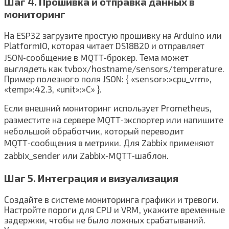
Шаг 4. Прошивка и отправка данных в
мониторинг
На ESP32 загрузите простую прошивку на Arduino или
PlatformIO, которая читает DS18B20 и отправляет
JSON‑сообщение в MQTT‑брокер. Тема может
выглядеть как tvbox/hostname/sensors/temperature.
Пример полезного поля JSON: { «sensor»:»cpu_vrm»,
«temp»:42.3, «unit»:»C» }.
Если внешний мониторинг использует Prometheus,
разместите на сервере MQTT‑экспортер или напишите
небольшой обработчик, который переводит
MQTT‑сообщения в метрики. Для Zabbix применяют
zabbix_sender или Zabbix‑MQTT‑шаблон.
Шаг 5. Интеграция и визуализация
Создайте в системе мониторинга графики и тревоги.
Настройте пороги для CPU и VRM, укажите временные
задержки, чтобы не было ложных срабатываний.