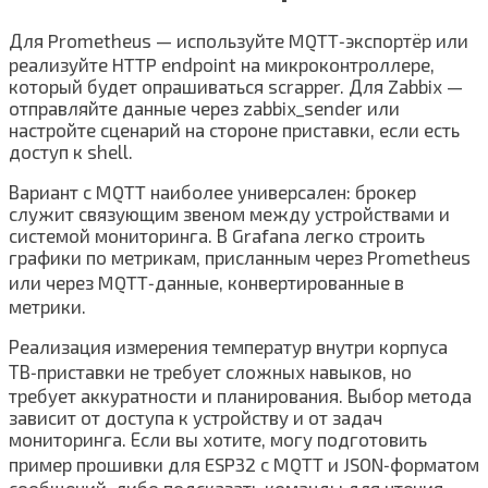
Для Prometheus — используйте MQTT‑экспортёр или
реализуйте HTTP endpoint на микроконтроллере,
который будет опрашиваться scrapper. Для Zabbix —
отправляйте данные через zabbix_sender или
настройте сценарий на стороне приставки, если есть
доступ к shell.
Вариант с MQTT наиболее универсален: брокер
служит связующим звеном между устройствами и
системой мониторинга. В Grafana легко строить
графики по метрикам, присланным через Prometheus
или через MQTT‑данные, конвертированные в
метрики.
Реализация измерения температур внутри корпуса
ТВ‑приставки не требует сложных навыков, но
требует аккуратности и планирования. Выбор метода
зависит от доступа к устройству и от задач
мониторинга. Если вы хотите, могу подготовить
пример прошивки для ESP32 с MQTT и JSON‑форматом
сообщений, либо подсказать команды для чтения