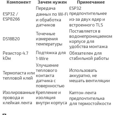
Компонент
Зачем нужен
Примечание
Передача
ESP32
предпочтительнее
ESP32 /
данных по Wi‑Fi
ESP8266
из‑за двух ядер и
и обработка
датчиков
встроенного TLS
Поставляется в
Точечные
водонепроницаемом
DS18B20
измерения
корпусе для
температуры
удобства монтажа
Подтяжка для
Резистор 4.7
Обязателен для
kОм
стабильной работы
1‑Wire
Улучшение
теплового
Использовать
Термопаста или
контакта
аккуратно, не
тепловой клей
датчика с
мешать вентиляции
поверхностью
Изолированные
Крепление и
Каптон‑лента
провода и
изоляция
предпочтительна
клейкая лента
внутри корпуса
для термостойкости