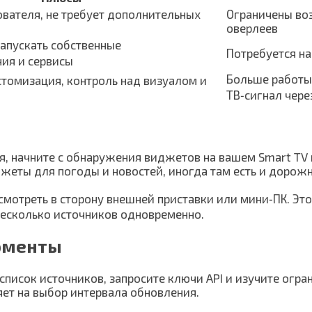
ователя, не требует дополнительных
Ограничены во
оверлеев
запускать собственные
Потребуется н
ия и сервисы
Больше работы
томизация, контроль над визуалом и
ТВ‑сигнал чере
я, начните с обнаружения виджетов на вашем Smart TV
еты для погоды и новостей, иногда там есть и дорож
смотреть в сторону внешней приставки или мини‑ПК. Это
несколько источников одновременно.
оменты
список источников, запросите ключи API и изучите огра
яет на выбор интервала обновления.