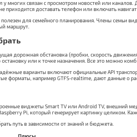
уал у многих связан с просмотром новостей или каналов
 не приходится доставать телефон или включать навигат
полезен для семейного планирования. Члены семьи ви
ый маршрут.
брать
кущая дорожная обстановка (пробки, скорость движени
 остановку или к точке назначения. Все это можно комб
дёжные варианты включают официальные API транспортн
ые форматы, например GTFS-realtime, дают данные о ра
троенные виджеты Smart TV или Android TV, внешний м
aspberry Pi, который генерирует картинку целиком. Ка
рать путь в зависимости от знаний и бюджета.
Плюсы