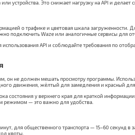
или устройства. Это снижает нагрузку на API и делает 
рмацией о трафике и цветовая шкала загруженности. Д
жно подключить Waze или аналогичные сервисы для отч
ия использования API и соблюдайте требования по ото
я
м, он не должен мешать просмотру программы. Использ
ного движения, жёлтый для замедления и красный для
ка состояния у верхнего края для краткой информации,
м режимом — это важно для удобства.
нут, для общественного транспорта — 15–60 секунд в з
ход квоты.