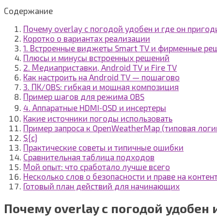
Содержание
Почему overlay с погодой удобен и где он пригод
Коротко о вариантах реализации
1. Встроенные виджеты Smart TV и фирменные ре
Плюсы и минусы встроенных решений
2. Медиаприставки, Android TV и Fire TV
Как настроить на Android TV — пошагово
3. ПК/OBS: гибкая и мощная композиция
Пример шагов для режима OBS
4. Аппаратные HDMI‑OSD и инсертеры
Какие источники погоды использовать
Пример запроса к OpenWeatherMap (типовая логи
${c}
Практические советы и типичные ошибки
Сравнительная таблица подходов
Мой опыт: что сработало лучше всего
Несколько слов о безопасности и праве на контен
Готовый план действий для начинающих
Почему overlay с погодой удобен 