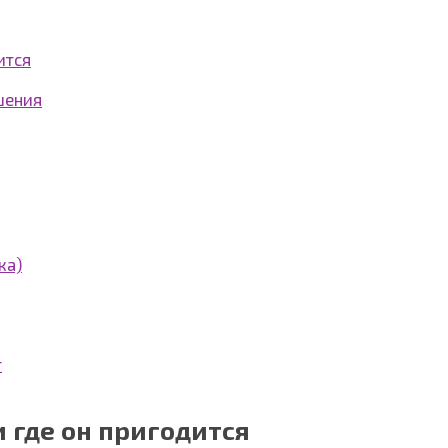
ится
шения
ка)
т
и где он пригодится