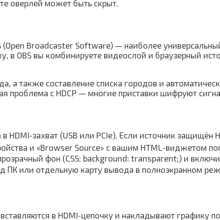
те оверлей может быть скрыт.
 (Open Broadcaster Software) — наиболее универсальный
у, в OBS вы комбинируете видеослой и браузерный источ
да, а также составление списка городов и автоматичес
я проблема с HDCP — многие приставки шифруют сигнал,
в HDMI‑захват (USB или PCIe). Если источник защищён H
тройства и «Browser Source» с вашим HTML‑виджетом по
озрачный фон (CSS: background: transparent;) и включит
од ПК или отдельную карту вывода в полноэкранном ре
 вставляются в HDMI‑цепочку и накладывают графику п