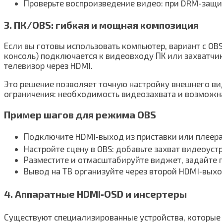
Проверьте воспроизведение видео: при DRM‑защи
3. ПК/OBS: гибкая и мощная композиция
Если вы готовы использовать компьютер, вариант с OBS
консоль) подключается к видеовходу ПК или захватчик
телевизор через HDMI.
Это решение позволяет точную настройку внешнего ви
ограничения: необходимость видеозахвата и возможна
Пример шагов для режима OBS
Подключите HDMI‑выход из приставки или плеера 
Настройте сцену в OBS: добавьте захват видеоус
Разместите и отмасштабируйте виджет, задайте пр
Вывод на ТВ организуйте через второй HDMI‑вых
4. Аппаратные HDMI‑OSD и инсертеры
Существуют специализированные устройства, которые