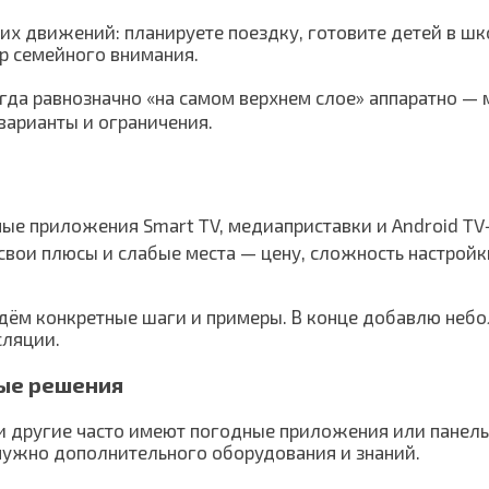
х движений: планируете поездку, готовите детей в школ
тр семейного внимания.
егда равнозначно «на самом верхнем слое» аппаратно — 
варианты и ограничения.
нные приложения Smart TV, медиаприставки и Android T
свои плюсы и слабые места — цену, сложность настрой
дём конкретные шаги и примеры. В конце добавлю неб
сляции.
ные решения
 и другие часто имеют погодные приложения или панел
 нужно дополнительного оборудования и знаний.