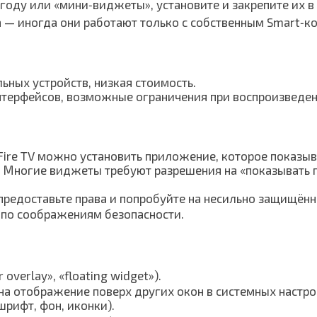
оду или «мини‑виджеты», установите и закрепите их в 
— иногда они работают только с собственным Smart‑ко
ьных устройств, низкая стоимость.
интерфейсов, возможные ограничения при воспроизведе
Fire TV можно установить приложение, которое показыв
 Многие виджеты требуют разрешения на «показывать п
предоставьте права и попробуйте на несильно защищённ
ся по соображениям безопасности.
verlay», «floating widget»).
 на отображение поверх других окон в системных настро
шрифт, фон, иконки).