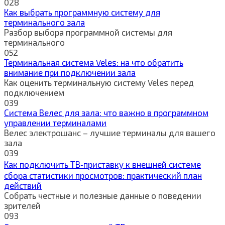
0
28
Как выбрать программную систему для
терминального зала
Разбор выбора программной системы для
терминального
0
52
Терминальная система Veles: на что обратить
внимание при подключении зала
Как оценить терминальную систему Veles перед
подключением
0
39
Система Велес для зала: что важно в программном
управлении терминалами
Велес электрошанс – лучшие терминалы для вашего
зала
0
39
Как подключить ТВ‑приставку к внешней системе
сбора статистики просмотров: практический план
действий
Собрать честные и полезные данные о поведении
зрителей
0
93