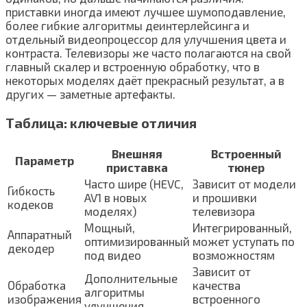
приставки иногда имеют лучшее шумоподавление,
более гибкие алгоритмы деинтерлейсинга и
отдельный видеопроцессор для улучшения цвета и
контраста. Телевизоры же часто полагаются на свой
главный скалер и встроенную обработку, что в
некоторых моделях даёт прекрасный результат, а в
других — заметные артефакты.
Таблица: ключевые отличия
Внешняя
Встроенный
Параметр
приставка
тюнер
Часто шире (HEVC,
Зависит от модели
Гибкость
AV1 в новых
и прошивки
кодеков
моделях)
телевизора
Мощный,
Интегрированный,
Аппаратный
оптимизированный
может уступать по
декодер
под видео
возможностям
Зависит от
Дополнительные
Обработка
качества
алгоритмы
изображения
встроенного
улучшения