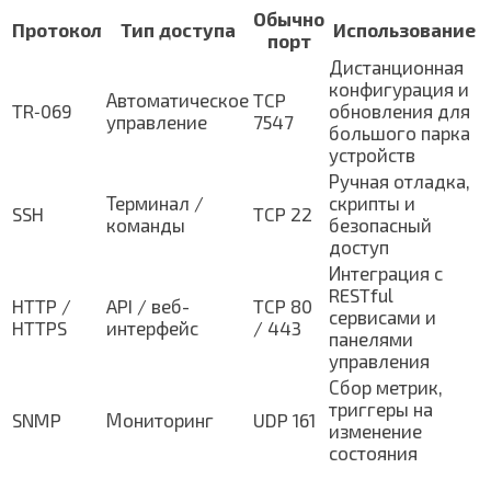
Обычно
Протокол
Тип доступа
Использование
порт
Дистанционная
конфигурация и
Автоматическое
TCP
TR‑069
обновления для
управление
7547
большого парка
устройств
Ручная отладка,
Терминал /
скрипты и
SSH
TCP 22
команды
безопасный
доступ
Интеграция с
RESTful
HTTP /
API / веб-
TCP 80
сервисами и
HTTPS
интерфейс
/ 443
панелями
управления
Сбор метрик,
триггеры на
SNMP
Мониторинг
UDP 161
изменение
состояния