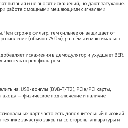
т питания и не вносят искажений, но дают затухание.
в при работе с мощными мешающими сигналами.
ы. Чем строже фильтр, тем сильнее он защищает от
противление (обычно 75 Ом), разъёмы и максимально
 добавляет искажения в демодулятор и ухудшает BER.
усилитель перед фильтром.
ить на: USB-донглы (DVB-T/T2), PCIe/PCI карты,
ра входа — физическое подключение и наличие
ессиональных карт часто есть дополнительный высокий
 технике зачастую закрыты со стороны аппаратуры и