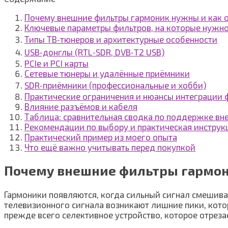
Почему внешние фильтры гармоник нужны и как 
Ключевые параметры фильтров, на которые нужно
Типы ТВ‑тюнеров и архитектурные особенности
USB‑донглы (RTL‑SDR, DVB‑T2 USB)
PCIe и PCI карты
Сетевые тюнеры и удалённые приёмники
SDR‑приёмники (профессиональные и хобби)
Практические ограничения и нюансы интеграции 
Влияние разъёмов и кабеля
Таблица: сравнительная сводка по поддержке вн
Рекомендации по выбору и практическая инструк
Практический пример из моего опыта
Что ещё важно учитывать перед покупкой
Почему внешние фильтры гармон
Гармоники появляются, когда сильный сигнал смешива
телевизионного сигнала возникают лишние пики, кот
прежде всего селективное устройство, которое отрез