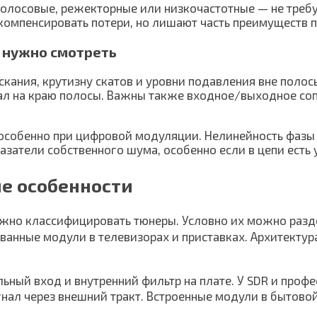
олосовые, режекторные или низкочастотные — не требую
т компенсировать потери, но лишают часть преимущест
 нужно смотреть
кания, крутизну скатов и уровни подавления вне полос
нал на краю полосы. Важны также входное/выходное со
 особенно при цифровой модуляции. Нелинейность фазы
затели собственного шума, особенно если в цепи есть 
е особенности
жно классифицировать тюнеры. Условно их можно раздел
ованные модули в телевизорах и приставках. Архитекту
ьный вход и внутренний фильтр на плате. У SDR и проф
нал через внешний тракт. Встроенные модули в бытовой