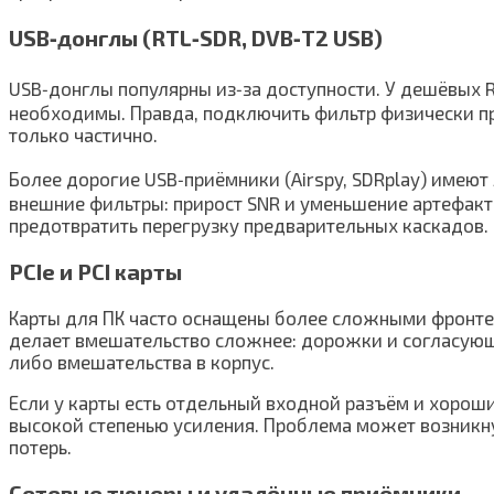
USB‑донглы (RTL‑SDR, DVB‑T2 USB)
USB‑донглы популярны из‑за доступности. У дешёвых 
необходимы. Правда, подключить фильтр физически про
только частично.
Более дорогие USB‑приёмники (Airspy, SDRplay) имеют
внешние фильтры: прирост SNR и уменьшение артефакт
предотвратить перегрузку предварительных каскадов.
PCIe и PCI карты
Карты для ПК часто оснащены более сложными фронтен
делает вмешательство сложнее: дорожки и согласующи
либо вмешательства в корпус.
Если у карты есть отдельный входной разъём и хороши
высокой степенью усиления. Проблема может возникну
потерь.
Сетевые тюнеры и удалённые приёмники