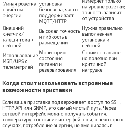
Измеряет только
Умная розетка
установка,
на уровне розетки;
с учётом
безопасна, часто
точность зависит
энергии
поддерживает
от устройства
MQTT/HTTP
Внешний
Нужна правильно
Высокая точность
счётчик/
выполненная
и гибкость в
клещи тока +
установка и
размещении
гейтвей
гейтвей
Мониторинг
Стоимость выше,
Использование
состояния
но полезно при
ИБП/UPS с
питания и
критичной
телеметрией
резервирования
нагрузке
Когда стоит использовать встроенные
возможности приставки
Если ваша приставка поддерживает доступ по SSH,
HTTP API или SNMP, это самый чистый путь. Через
сетевой интерфейс можно получать события,
температуру, состояние интерфейсов и, в некоторых
случаях, потребление энергии, не вмешиваясь в