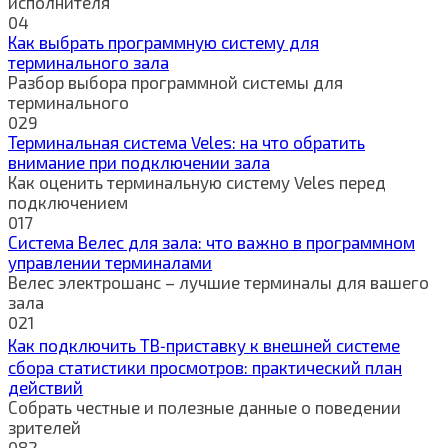
исполнителя
0
4
Как выбрать программную систему для
терминального зала
Разбор выбора программной системы для
терминального
0
29
Терминальная система Veles: на что обратить
внимание при подключении зала
Как оценить терминальную систему Veles перед
подключением
0
17
Система Велес для зала: что важно в программном
управлении терминалами
Велес электрошанс – лучшие терминалы для вашего
зала
0
21
Как подключить ТВ‑приставку к внешней системе
сбора статистики просмотров: практический план
действий
Собрать честные и полезные данные о поведении
зрителей
0
82