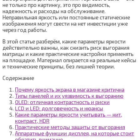
не только про картинку, это про видимость,
надежность и расходы на обслуживание.
Неправильная яркость или постоянные статические
изображения могут свести на нет инвестиции уже
через год работы.
В этой статье разберём, какие параметры яркости
действительно важны, как снизить риск выгорания
матрицы и какие практические настройки применять
на площадке. Материал опирается на реальные кейсы
и технические принципы, без лишней теории.
Содержание
Почему яркость экрана в магазине критична
Типы панелей и их уязвимость к выгоранию
OLED: отличная контрастность и риски
LCD и LED: долговечность и нюансы
Какие параметры яркости учитывать — нит,
контраст, HDR
Практические методы защиты от выгорания
Аппаратные функции дисплея, на которые стоит
обратить внимание