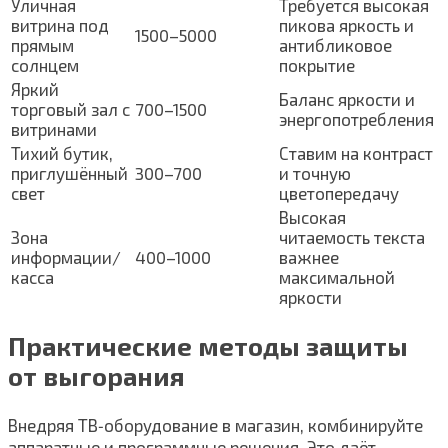
Уличная
Требуется высокая
витрина под
пикова яркость и
1500–5000
прямым
антибликовое
солнцем
покрытие
Яркий
Баланс яркости и
торговый зал с
700–1500
энергопотребления
витринами
Тихий бутик,
Ставим на контраст
приглушённый
300–700
и точную
свет
цветопередачу
Высокая
Зона
читаемость текста
информации/
400–1000
важнее
касса
максимальной
яркости
Практические методы защиты
от выгорания
Внедряя ТВ‑оборудование в магазин, комбинируйте
аппаратные и программные решения. Это даёт