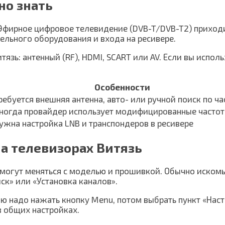
но знать
Эфирное цифровое телевидение (DVB-T/DVB-T2) приходит
дельного оборудования и входа на ресивере.
тязь: антенный (RF), HDMI, SCART или AV. Если вы испо
Особенности
ребуется внешняя антенна, авто- или ручной поиск по ч
ногда провайдер использует модифицированные часто
ужна настройка LNB и транспондеров в ресивере
а телевизорах Витязь
 могут меняться с моделью и прошивкой. Обычно иском
ск» или «Установка каналов».
ню надо нажать кнопку Menu, потом выбрать пункт «Нас
в общих настройках.