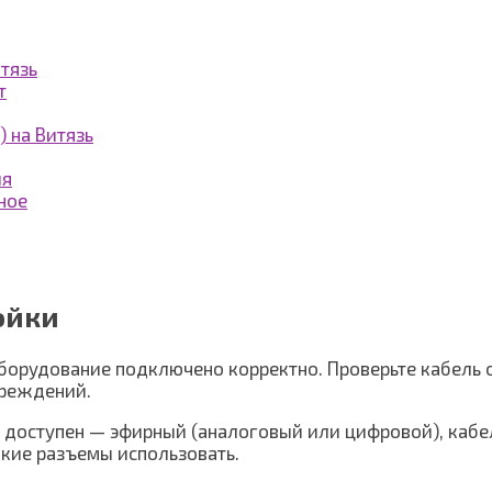
тязь
т
 на Витязь
ия
ное
ойки
оборудование подключено корректно. Проверьте кабель о
вреждений.
ас доступен — эфирный (аналоговый или цифровой), кабе
акие разъемы использовать.