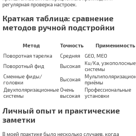
регулярная проверка настроек.
Краткая таблица: сравнение
методов ручной подстройки
Метод
Точность
Применимость
Поворотная тарелка
Средняя
GEO, MEO
Ku/Ka, узкополосные
Поворотный фид
Высокая
системы
Сменные фиды/
Мультиполяризацио
Высокая
головки
приёмы
Двухполяризационные
Очень
Профессиональные
системы
высокая
установки
Личный опыт и практические
заметки
В моей практике было несколько случаев, когда