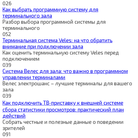
0
26
Как выбрать программную систему для
терминального зала
Разбор выбора программной системы для
терминального
0
52
Терминальная система Veles: на что обратить
внимание при подключении зала
Как оценить терминальную систему Veles перед
подключением
0
39
Система Велес для зала: что важно в программном
управлении терминалами
Велес электрошанс – лучшие терминалы для вашего
зала
0
39
Как подключить ТВ‑приставку к внешней системе
сбора статистики просмотров: практический план
действий
Собрать честные и полезные данные о поведении
зрителей
0
91