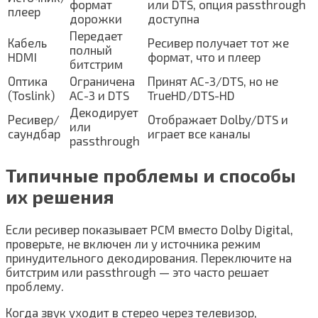
формат
или DTS, опция passthrough
плеер
дорожки
доступна
Передает
Кабель
Ресивер получает тот же
полный
HDMI
формат, что и плеер
битстрим
Оптика
Ограничена
Принят AC-3/DTS, но не
(Toslink)
AC-3 и DTS
TrueHD/DTS-HD
Декодирует
Ресивер/
Отображает Dolby/DTS и
или
саундбар
играет все каналы
passthrough
Типичные проблемы и способы
их решения
Если ресивер показывает PCM вместо Dolby Digital,
проверьте, не включен ли у источника режим
принудительного декодирования. Переключите на
битстрим или passthrough — это часто решает
проблему.
Когда звук уходит в стерео через телевизор,