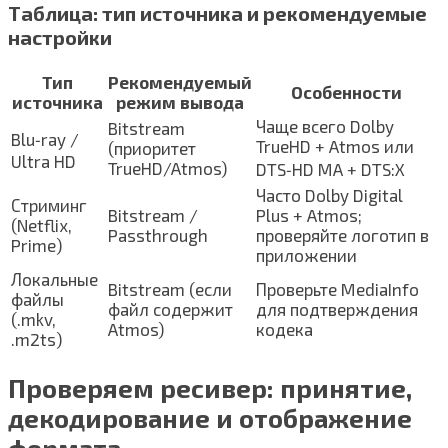
Таблица: тип источника и рекомендуемые
настройки
Тип
Рекомендуемый
Особенности
источника
режим вывода
Чаще всего Dolby
Bitstream
Blu‑ray /
TrueHD + Atmos или
(приоритет
Ultra HD
TrueHD/Atmos)
DTS‑HD MA + DTS:X
Часто Dolby Digital
Стриминг
Bitstream /
Plus + Atmos;
(Netflix,
Passthrough
проверяйте логотип в
Prime)
приложении
Локальные
Bitstream (если
Проверьте MediaInfo
файлы
файл содержит
для подтверждения
(.mkv,
Atmos)
кодека
.m2ts)
Проверяем ресивер: принятие,
декодирование и отображение