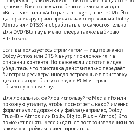
определяют, какой аудиопоток отправится дальше по
цепочке. В меню звука выберите режим вывода
«Bitstream» или «Auto passthrough», а не «PCM». Это
даст ресиверу право принять закодированный Dolby
Atmos или DTS:X и обработать его самостоятельно.
Для DVD/Blu‑ray в меню плеера также выбирают
Bitstream.
Если вы пользуетесь стримингом — ищите значки
Dolby Atmos или DTS:X внутри приложения и в
описании контента. Но даже если логотип виден,
убедитесь, что приставка действительно передаёт
битстрим ресиверу: иногда встроенные в приставку
декодеры преобразуют звук в PCM и теряют
объектную разметку.
Для локальных файлов используйте MediaInfo или
похожую утилиту, чтобы посмотреть, какой именно
формат аудиодорожки у файла (например, Dolby
TrueHD + Atmos или Dolby Digital Plus + Atmos). Это
поможет понять, чего ждать от воспроизведения и по
каким настройкам ориентироваться.