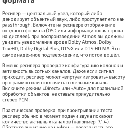
формата
Ресивер — центральный узел, который либо
декодирует объектный звук, либо проступает его как
passthrough. Включите на ресивере отображение
входного формата (OSD или информационная строка
на дисплее): при воспроизведении Atmos вы должны
увидеть уведомление вроде Dolby Atmos, Dolby
TrueHD, Dolby Digital Plus, DTS:X или DTS‑HD MA. Это
самое надёжное подтверждение, что поток дошёл.
В меню ресивера проверьте конфигурацию колонок и
активность высотных каналов. Даже если сигнал
приходит, ресивер может «виртуализировать» высоту
программно или отключить отдельные каналы.
Включите режим «Direct» или «Auto» для правильной
обработки объектов; не ставьте принудительно
стерео PCM.
Практическая проверка: при проигрывании теста
ресивер обычно в момент подачи звука покажет
количество активных каналов (например, 7.1.4).
Обратите внимание на цифры — первая часть это