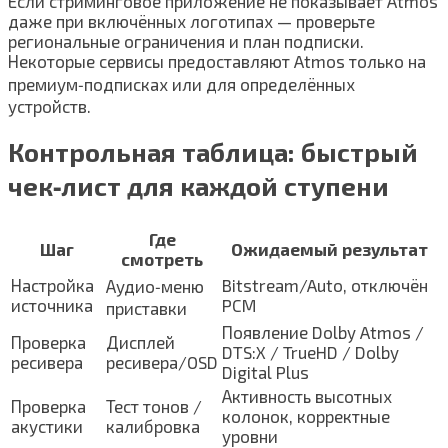
Если стриминговое приложение не показывает Atmos
даже при включённых логотипах — проверьте
региональные ограничения и план подписки.
Некоторые сервисы предоставляют Atmos только на
премиум‑подписках или для определённых
устройств.
Контрольная таблица: быстрый
чек‑лист для каждой ступени
Где
Шаг
Ожидаемый результат
смотреть
Настройка
Bitstream/Auto, отключён
Аудио‑меню
источника
PCM
приставки
Появление Dolby Atmos /
Проверка
Дисплей
DTS:X / TrueHD / Dolby
ресивера
ресивера/OSD
Digital Plus
Активность высотных
Проверка
Тест тонов /
колонок, корректные
акустики
калибровка
уровни