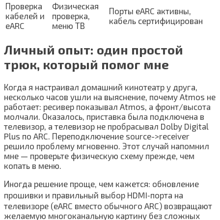
Проверка
Физическая
Порты eARC активны,
кабелей и
проверка,
кабель сертифицирован
eARC
меню ТВ
Личный опыт: один простой
трюк, который помог мне
Когда я настраивал домашний кинотеатр у друга,
несколько часов ушли на выяснение, почему Atmos не
работает: ресивер показывал Atmos, а фронт/высота
молчали. Оказалось, приставка была подключена в
телевизор, а телевизор не пробрасывал Dolby Digital
Plus по ARC. Переподключение source->receiver
решило проблему мгновенно. Этот случай напомнил
мне — проверьте физическую схему прежде, чем
копать в меню.
Иногда решение проще, чем кажется: обновление
прошивки и правильный выбор HDMI‑порта на
телевизоре (eARC вместо обычного ARC) возвращают
желаемую многоканальную картину без сложных