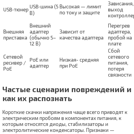
Зависания,
USB‑шина (5
Высокая — лимит
USB‑тюнер
выход
по току и защите
В)
контролле
Внешний
Перегрев
Внешняя
адаптер
Зависит от
адаптера,
приставка
(обычно 5–
качества адаптера
пробой на
12 В)
плате
Сбой
Сетевой
сетевого
PoE или
Низкая- средняя
ресивер /
питания,
адаптер
при PoE
PoE
потеря
связности
Частые сценарии повреждений и
как их распознать
Короткие скачки напряжения чаще всего приводят к
электрическим пробоям в компонентах питания, к
которым относятся диоды, стабилизаторы и
электролитические конденсаторы. Признаки —