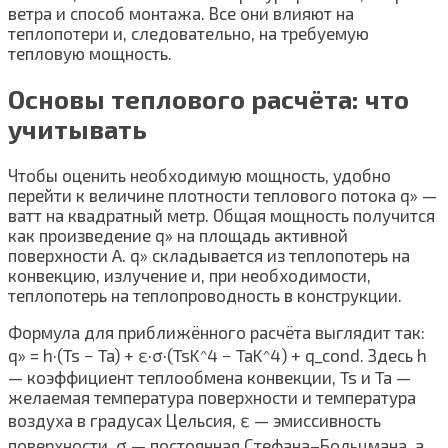
ветра и способ монтажа. Все они влияют на
теплопотери и, следовательно, на требуемую
тепловую мощность.
Основы теплового расчёта: что
учитывать
Чтобы оценить необходимую мощность, удобно
перейти к величине плотности теплового потока q» —
ватт на квадратный метр. Общая мощность получится
как произведение q» на площадь активной
поверхности A. q» складывается из теплопотерь на
конвекцию, излучение и, при необходимости,
теплопотерь на теплопроводность в конструкции.
Формула для приближённого расчёта выглядит так:
q» = h·(Ts − Ta) + ε·σ·(TsK^4 − TaK^4) + q_cond. Здесь h
— коэффициент теплообмена конвекции, Ts и Ta —
желаемая температура поверхности и температура
воздуха в градусах Цельсия, ε — эмиссивность
поверхности, σ — постоянная Стефана–Больцмана, а