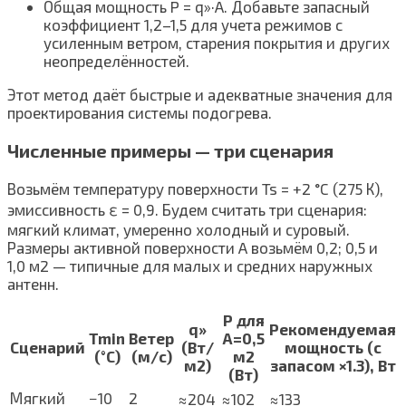
Общая мощность P = q»·A. Добавьте запасный
коэффициент 1,2–1,5 для учета режимов с
усиленным ветром, старения покрытия и других
неопределённостей.
Этот метод даёт быстрые и адекватные значения для
проектирования системы подогрева.
Численные примеры — три сценария
Возьмём температуру поверхности Ts = +2 °C (275 К),
эмиссивность ε = 0,9. Будем считать три сценария:
мягкий климат, умеренно холодный и суровый.
Размеры активной поверхности A возьмём 0,2; 0,5 и
1,0 м2 — типичные для малых и средних наружных
антенн.
P для
q»
Рекомендуемая
Tmin
Ветер
A=0,5
Сценарий
(Вт/
мощность (с
(°C)
(м/с)
м2
м2)
запасом ×1.3), Вт
(Вт)
Мягкий
−10
2
≈204
≈102
≈133