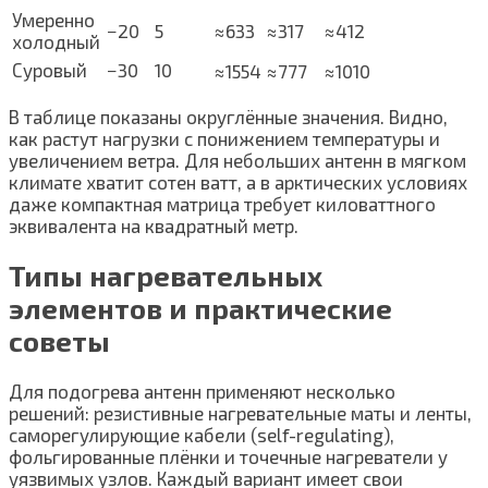
Умеренно
−20
5
≈633
≈317
≈412
холодный
Суровый
−30
10
≈1554
≈777
≈1010
В таблице показаны округлённые значения. Видно,
как растут нагрузки с понижением температуры и
увеличением ветра. Для небольших антенн в мягком
климате хватит сотен ватт, а в арктических условиях
даже компактная матрица требует киловаттного
эквивалента на квадратный метр.
Типы нагревательных
элементов и практические
советы
Для подогрева антенн применяют несколько
решений: резистивные нагревательные маты и ленты,
саморегулирующие кабели (self-regulating),
фольгированные плёнки и точечные нагреватели у
уязвимых узлов. Каждый вариант имеет свои