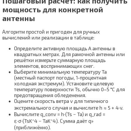
Пошаговый расчёт: как получить
мощность для конкретной
антенны
Алгоритм простой и пригоден для ручных
вычислений или реализации в таблице:
Определите активную площадь A антенны в
квадратных метрах. Для рамочной антенны или
решётки измерьте суммарную площадь
элементов, воспринимающих снег.
Выберите минимальную температуру Ta
(местный паспорт погоды, 1-процентная
холодная экстремум). Установите целевую
температуру поверхности Ts, обычно 0–5 °C для
предотвращения обледенения.
Оцените скорость ветра v для типичного
экстремального случая и вычислите h ≈ 5 + 4·v.
Вычислите q_conv = h·(Ts − Ta) и q_rad =
ε·σ·(TsK^4 − TaK^4). Сумма даёт q»
(приближённо).