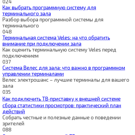
0
24
Как выбрать программную систему для
терминального зала
Разбор выбора программной системы для
терминального
0
48
Терминальная система Veles: на что обратить
внимание при подключении зала
Как оценить терминальную систему Veles перед
подключением
0
37
Система Велес для зала: что важно в программном
управлении терминалами
Велес электрошанс – лучшие терминалы для вашего
зала
0
35
Как подключить ТВ‑приставку к внешней системе
сбора статистики просмотров: практический план
действий
Собрать честные и полезные данные о поведении
зрителей
0
88