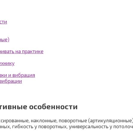
сти
ные)
нивать на практике
ехнику
зки и вибрация
 вибрации
тивные особенности
ксированные, наклонные, поворотные (артикуляционные)
ных, гибкость у поворотных, универсальность у потоло