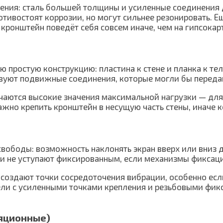
ения: сталь большей толщины и усиленные соединения д
ивостоят коррозии, но могут сильнее резонировать. Ещ
кронштейн поведёт себя совсем иначе, чем на гипсокар
простую конструкцию: пластина к стене и планка к те
вуют подвижные соединения, которые могли бы передав
чаются высокие значения максимальной нагрузки — для
ажно крепить кронштейн в несущую часть стены, иначе 
свободы: возможность наклонять экран вверх или вниз 
ти не уступают фиксированным, если механизмы фиксац
создают точки сосредоточения вибрации, особенно есл
и с усиленными точками крепления и резьбовыми фикса
яционные)