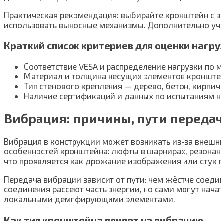
Практическая рекомендация: выбирайте кронштейн с за
использовать выносные механизмы. Дополнительно уч
Краткий список критериев для оценки нагру
Соответствие VESA и распределение нагрузки по 
Материал и толщина несущих элементов кронште
Тип стенового крепления — дерево, бетон, кирпич
Наличие сертификаций и данных по испытаниям н
Вибрация: причины, пути передач
Вибрация в конструкции может возникать из-за внешн
особенностей кронштейна: люфты в шарнирах, резонан
что проявляется как дрожание изображения или стук п
Передача вибрации зависит от пути: чем жёстче соеди
соединения рассеют часть энергии, но сами могут нач
локальными демпфирующими элементами.
Как тип кронштейна влияет на вибрацию