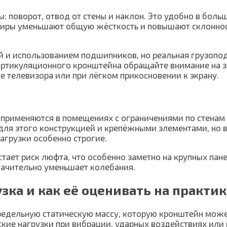
поворот, отвод от стены и наклон. Это удобно в больш
ниры уменьшают общую жёсткость и повышают склонност
 и использованием подшипников, но реальная грузопод
артикуляционного кронштейна обращайте внимание на з
те телевизора или при лёгком прикосновении к экрану.
рименяются в помещениях с ограничениями по стенам 
для этого конструкцией и крепёжными элементами, но 
агрузки особенно строгие.
стает риск люфта, что особенно заметно на крупных па
ачительно уменьшает колебания.
зка и как её оценивать на практи
редельную статическую массу, которую кронштейн може
ские нагрузки при вибрации, ударных воздействиях или