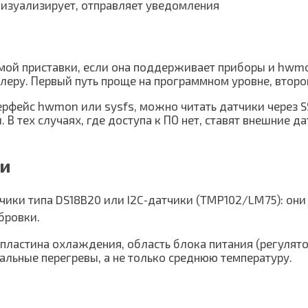
визуализирует, отправляет уведомления
самой приставки, если она поддерживает приборы и hwm
леру. Первый путь проще на программном уровне, второ
терфейс hwmon или sysfs, можно читать датчики через 
 В тех случаях, где доступа к ПО нет, ставят внешние 
ки
ики типа DS18B20 или I2C‑датчики (TMP102/LM75): они
бровки.
ластина охлаждения, область блока питания (регулятор
альные перегревы, а не только среднюю температуру.