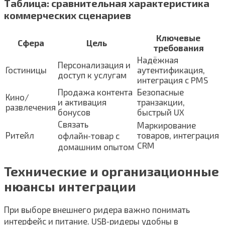
Таблица: сравнительная характеристика
коммерческих сценариев
Ключевые
Сфера
Цель
требования
Надёжная
Персонализация и
Гостиницы
аутентификация,
доступ к услугам
интеграция с PMS
Продажа контента
Безопасные
Кино/
и активация
транзакции,
развлечения
бонусов
быстрый UX
Связать
Маркирование
Ритейл
товаров, интеграция
офлайн‑товар с
CRM
домашним опытом
Технические и организационные
нюансы интеграции
При выборе внешнего ридера важно понимать
интерфейс и питание. USB‑ридеры удобны в