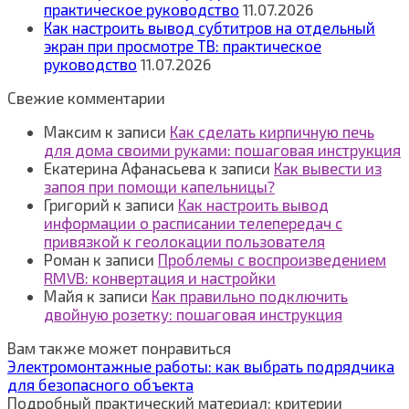
практическое руководство
11.07.2026
Как настроить вывод субтитров на отдельный
экран при просмотре ТВ: практическое
руководство
11.07.2026
Свежие комментарии
Максим
к записи
Как сделать кирпичную печь
для дома своими руками: пошаговая инструкция
Екатерина Афанасьева
к записи
Как вывести из
запоя при помощи капельницы?
Григорий
к записи
Как настроить вывод
информации о расписании телепередач с
привязкой к геолокации пользователя
Роман
к записи
Проблемы с воспроизведением
RMVB: конвертация и настройки
Майя
к записи
Как правильно подключить
двойную розетку: пошаговая инструкция
Вам также может понравиться
Электромонтажные работы: как выбрать подрядчика
для безопасного объекта
Подробный практический материал: критерии