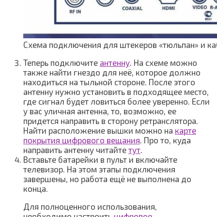
Схема подключения для штекеров «тюльпан» и к
Теперь подключите
антенну
. На схеме можно
также найти гнездо для неё, которое должно
находиться на тыльной стороне. После этого
антенну нужно установить в подходящее место,
где сигнал будет ловиться более уверенно. Если
у вас уличная антенна, то, возможно, ее
придется направить в сторону ретранслятора.
Найти расположение вышки можно на
карте
покрытия цифрового вещания
. Про то, куда
направить антенну читайте
тут
.
Вставьте батарейки в пульт и включайте
телевизор. На этом этапы подключения
завершены, но работа ещё не выполнена до
конца.
Для полноценного использования,
необходимо настроить
цифровое