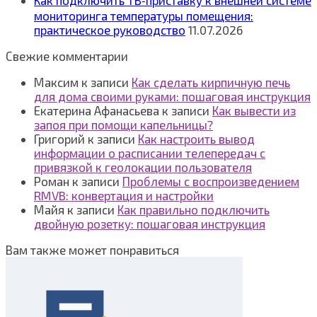
Как подключить ТВ‑приставку к внешней системе
мониторинга температуры помещения:
практическое руководство
11.07.2026
Свежие комментарии
Максим
к записи
Как сделать кирпичную печь
для дома своими руками: пошаговая инструкция
Екатерина Афанасьева
к записи
Как вывести из
запоя при помощи капельницы?
Григорий
к записи
Как настроить вывод
информации о расписании телепередач с
привязкой к геолокации пользователя
Роман
к записи
Проблемы с воспроизведением
RMVB: конвертация и настройки
Майя
к записи
Как правильно подключить
двойную розетку: пошаговая инструкция
Вам также может понравиться