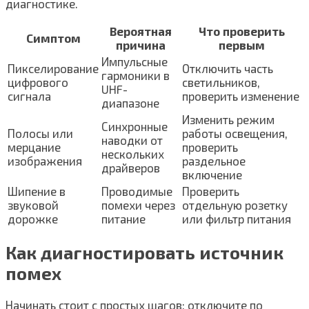
диагностике.
Вероятная
Что проверить
Симптом
причина
первым
Импульсные
Пикселирование
Отключить часть
гармоники в
цифрового
светильников,
UHF-
сигнала
проверить изменение
диапазоне
Изменить режим
Синхронные
Полосы или
работы освещения,
наводки от
мерцание
проверить
нескольких
изображения
раздельное
драйверов
включение
Шипение в
Проводимые
Проверить
звуковой
помехи через
отдельную розетку
дорожке
питание
или фильтр питания
Как диагностировать источник
помех
Начинать стоит с простых шагов: отключите по