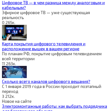
Цифровое ТВ — в чем разница между аналоговым и
кабельным?
Эфирное цифровое ТВ — уже существующая
реальность
0
265к.
Карта покрытия цифрового телевидения и
расположение вышек в вашем регионе
По планам РФ, покрытие цифровым телевидением
всей территории
11
263к.
Сколько всего каналов цифрового вещания?
С 1 января 2019 года в России проходит поэтапный
переход
3
212к.
Новое на сайте
Электромонтажные работы: как выбрать подрядчика
для безопасного объекта