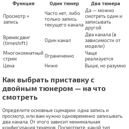
Функция
Один тюнер
Два тюнера
Да — можно
Часто нет, либо
Просмотр +
смотреть один и
только запись
запись
записывать
текущего канала
другой
Два канала (в
Времясдвиг
Один канал
зависимости от
(timeshift)
модели)
Многокомнатный
Чаще
Ограниченно
стрим
реализуется
Цена
Ниже
Выше, но разумно
Как выбрать приставку с
двойным тюнером — на что
смотреть
Определите основные сценарии: одна запись и
просмотр, или вам нужно одновременно записывать
два канала. От этого зависит минимальная
конфигурация тюнеров. Посмотрите, какой тип