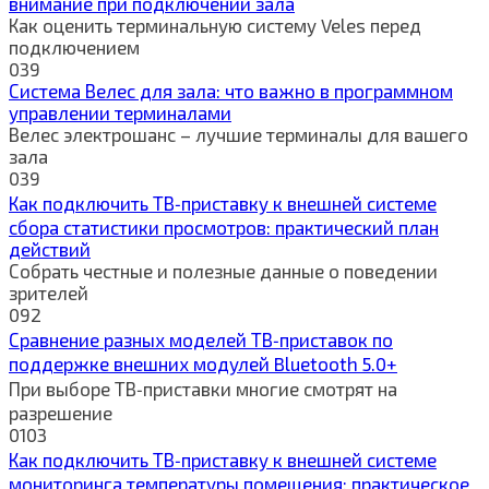
внимание при подключении зала
Как оценить терминальную систему Veles перед
подключением
0
39
Система Велес для зала: что важно в программном
управлении терминалами
Велес электрошанс – лучшие терминалы для вашего
зала
0
39
Как подключить ТВ‑приставку к внешней системе
сбора статистики просмотров: практический план
действий
Собрать честные и полезные данные о поведении
зрителей
0
92
Сравнение разных моделей ТВ‑приставок по
поддержке внешних модулей Bluetooth 5.0+
При выборе ТВ‑приставки многие смотрят на
разрешение
0
103
Как подключить ТВ‑приставку к внешней системе
мониторинга температуры помещения: практическое