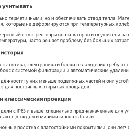
о учитывать
ько герметичными, но и обеспечивать отвод тепла. М
я, которые не деформируются при температурных колеб
еренный подогрев, пары вентиляторов и осушители на с
пературы, часто решает проблему без больших затрат
 история
ть: оптика, электроника и блоки охлаждения требуют с
окс с системой фильтрации и автоматическим удалени
адёжности: у них меньше подвижных частей и они устой
но для постоянных открытых площадок.
и классическая проекция
дели с IP65 и выше, специально предназначенные для у
нтакт с дождём и минимизировать блики.
ионные полотна с влагостойкими покрытиями; они легче