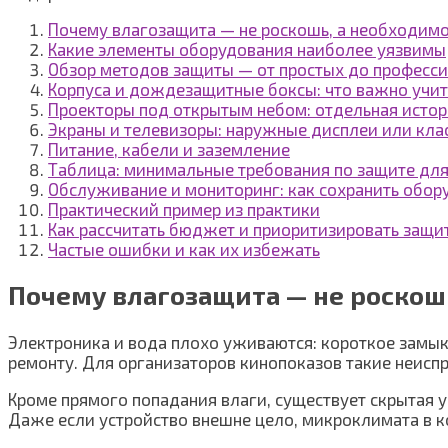
Почему влагозащита — не роскошь, а необходимо
Какие элементы оборудования наиболее уязвимы
Обзор методов защиты — от простых до професс
Корпуса и дождезащитные боксы: что важно учи
Проекторы под открытым небом: отдельная исто
Экраны и телевизоры: наружные дисплеи или кла
Питание, кабели и заземление
Таблица: минимальные требования по защите дл
Обслуживание и мониторинг: как сохранить обо
Практический пример из практики
Как рассчитать бюджет и приоритизировать защи
Частые ошибки и как их избежать
Почему влагозащита — не роскош
Электроника и вода плохо уживаются: короткое замык
ремонту. Для организаторов кинопоказов такие неиспр
Кроме прямого попадания влаги, существует скрытая у
Даже если устройство внешне цело, микроклимата в ко