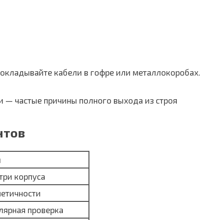
прокладывайте кабели в гофре или металлокоробах.
и — частые причины полного выхода из строя
нтов
й
три корпуса
метичности
лярная проверка