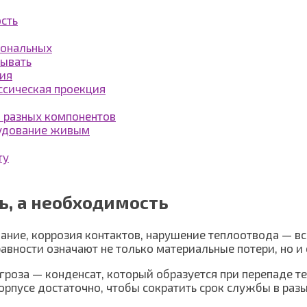
сть
иональных
тывать
рия
ссическая проекция
я разных компонентов
рудование живым
ту
ь, а необходимость
ание, коррозия контактов, нарушение теплоотвода — в
авности означают не только материальные потери, но и
гроза — конденсат, который образуется при перепаде т
рпусе достаточно, чтобы сократить срок службы в разы