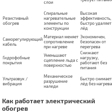
слои
Спиральные
Высокая
Резистивный
нагревательные
эффективность,
обогрев
элементы по
быстро удаляет
конструкции
лёд
Материал меняет
Экономичен,
Саморегулирующий
сопротивление
безопасен от
кабель
при нагреве
перегрева
Снижают
Уменьшают
Гидрофобные
нагрузку,
сцепление льда с
покрытия
работают без
поверхностью
питания
Механическое
Ультразвук /
Быстро снимает
разрушение
вибрация
лёд без нагрева
наледи
Как работает электрический
обогрев