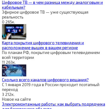
Цифровое ТВ — в чем разница между аналоговым и
кабельным?
Эфирное цифровое ТВ — уже существующая
реальность
0
265к.
Карта покрытия цифрового телевидения и
расположение вышек в вашем регионе
По планам РФ, покрытие цифровым телевидением
всей территории
11
263к.
Сколько всего каналов цифрового вещания?
С 1 января 2019 года в России проходит поэтапный
переход
3
212к.
Новое на сайте
Электромонтажные работы: как выбрать подрядчика
для безопасного объекта