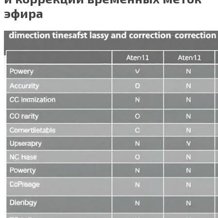
эфира