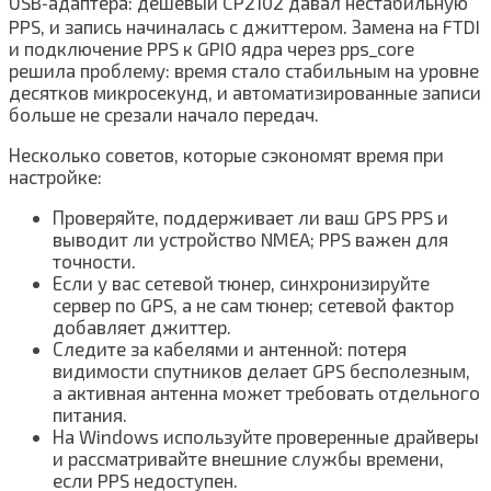
USB‑адаптера: дешёвый CP2102 давал нестабильную
PPS, и запись начиналась с джиттером. Замена на FTDI
и подключение PPS к GPIO ядра через pps_core
решила проблему: время стало стабильным на уровне
десятков микросекунд, и автоматизированные записи
больше не срезали начало передач.
Несколько советов, которые сэкономят время при
настройке:
Проверяйте, поддерживает ли ваш GPS PPS и
выводит ли устройство NMEA; PPS важен для
точности.
Если у вас сетевой тюнер, синхронизируйте
сервер по GPS, а не сам тюнер; сетевой фактор
добавляет джиттер.
Следите за кабелями и антенной: потеря
видимости спутников делает GPS бесполезным,
а активная антенна может требовать отдельного
питания.
На Windows используйте проверенные драйверы
и рассматривайте внешние службы времени,
если PPS недоступен.