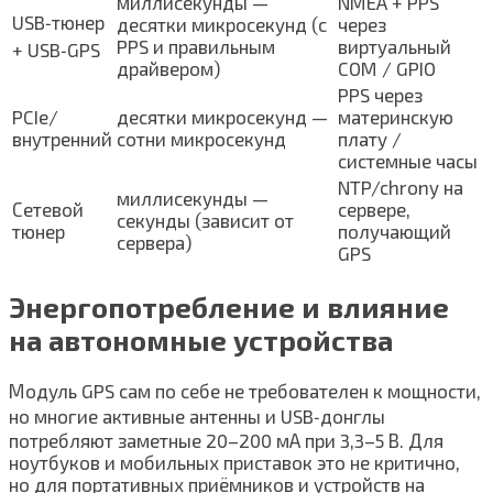
миллисекунды —
NMEA + PPS
USB‑тюнер
десятки микросекунд (с
через
PPS и правильным
виртуальный
+ USB‑GPS
драйвером)
COM / GPIO
PPS через
PCIe/
десятки микросекунд —
материнскую
внутренний
сотни микросекунд
плату /
системные часы
NTP/chrony на
миллисекунды —
Сетевой
сервере,
секунды (зависит от
тюнер
получающий
сервера)
GPS
Энергопотребление и влияние
на автономные устройства
Модуль GPS сам по себе не требователен к мощности,
но многие активные антенны и USB‑донглы
потребляют заметные 20–200 мА при 3,3–5 В. Для
ноутбуков и мобильных приставок это не критично,
но для портативных приёмников и устройств на