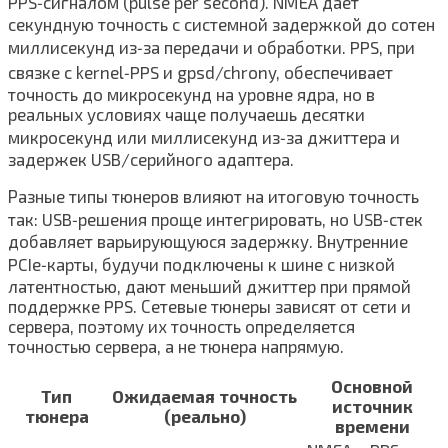
PPS‑сигналом (pulse per second). NMEA даёт
секундную точность с системной задержкой до сотен
миллисекунд из‑за передачи и обработки. PPS, при
связке с kernel‑PPS и gpsd/chrony, обеспечивает
точность до микросекунд на уровне ядра, но в
реальных условиях чаще получаешь десятки
микросекунд или миллисекунд из‑за джиттера и
задержек USB/серийного адаптера.
Разные типы тюнеров влияют на итоговую точность
так: USB‑решения проще интегрировать, но USB‑стек
добавляет варьирующуюся задержку. Внутренние
PCIe‑карты, будучи подключены к шине с низкой
латентностью, дают меньший джиттер при прямой
поддержке PPS. Сетевые тюнеры зависят от сети и
сервера, поэтому их точность определяется
точностью сервера, а не тюнера напрямую.
Основной
Тип
Ожидаемая точность
источник
тюнера
(реально)
времени