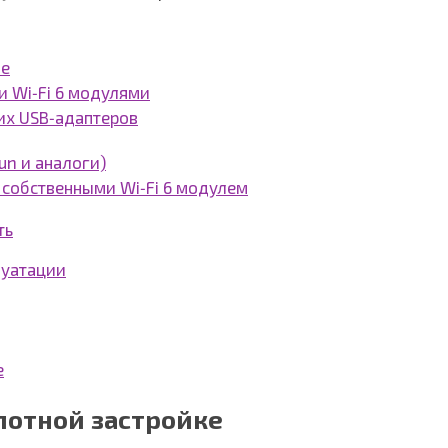
ке
и Wi‑Fi 6 модулями
их USB‑адаптеров
un и аналоги)
 собственными Wi‑Fi 6 модулем
ть
луатации
е
плотной застройке