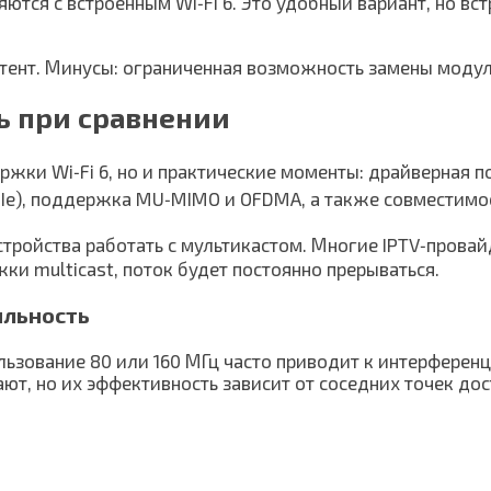
ются с встроенным Wi‑Fi 6. Это удобный вариант, но вс
тент. Минусы: ограниченная возможность замены модуля
ь при сравнении
ржки Wi‑Fi 6, но и практические моменты: драйверная
CIe), поддержка MU‑MIMO и OFDMA, а также совместимос
ройства работать с мультикастом. Многие IPTV‑провайд
ки multicast, поток будет постоянно прерываться.
ильность
ьзование 80 или 160 МГц часто приводит к интерференци
ют, но их эффективность зависит от соседних точек дос