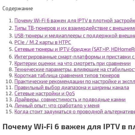
Содержание
Почему Wi‑Fi 6 важен для IPTV в плотной застрой
Типы ТВ‑тюнеров и их взаимодействие с внешним
USB‑тюнеры и медиаплееры с поддержкой внешн
PCIe / M.2 карты в HTPC
Сетевые тюнеры и IPTV‑бриджи (SAT>IP, HDHomeR
Интегрированные смарт‑платформы и приставки с
Критерии оценки: на что смотреть при сравнении
Технические параметры, влияющие на стабильнос
Короткая таблица сравнения типов тюнеров
Практические рекомендации по настройке и эксп
Правильный выбор диапазона и ширины канала
Сетевые настройки и QoS
Драйверы, совместимость и подводные камни
Личный опыт: что сработало у меня
Когда стоит задуматься о проводной альтернатив
Почему Wi‑Fi 6 важен для IPTV в 