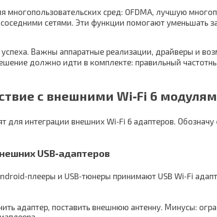
 для многопользовательских сред: OFDMA, лучшую много
 соседними сетями. Эти функции помогают уменьшать з
ет успеха. Важны аппаратные реализации, драйверы и в
решение должно идти в комплекте: правильный частотны
ствие с внешними Wi‑Fi 6 модуля
 для интеграции внешних Wi‑Fi 6 адаптеров. Обозначу
внешних USB‑адаптеров
ndroid‑плееры и USB‑тюнеры принимают USB Wi‑Fi адапт
нить адаптер, поставить внешнюю антенну. Минусы: огр
иаплеера.