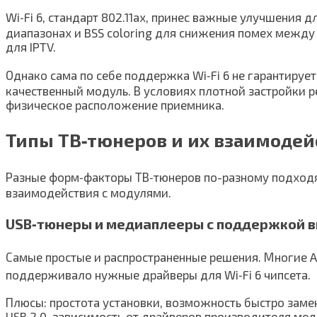
Wi‑Fi 6, стандарт 802.11ax, принес важные улучшения
диапазонах и BSS coloring для снижения помех между
для IPTV.
Однако сама по себе поддержка Wi‑Fi 6 не гарантиру
качественный модуль. В условиях плотной застройки 
физическое расположение приемника.
Типы ТВ‑тюнеров и их взаимодей
Разные форм‑факторы ТВ‑тюнеров по-разному подходят
взаимодействия с модулями.
USB‑тюнеры и медиаплееры с поддержкой 
Самые простые и распространенные решения. Многие A
поддерживало нужные драйверы для Wi‑Fi 6 чипсета.
Плюсы: простота установки, возможность быстро заме
USB 2.0, зависимость от драйверов производителя мед