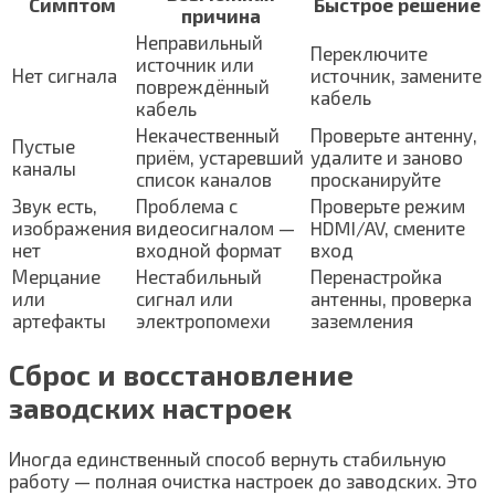
Симптом
Быстрое решение
причина
Неправильный
Переключите
источник или
Нет сигнала
источник, замените
повреждённый
кабель
кабель
Некачественный
Проверьте антенну,
Пустые
приём, устаревший
удалите и заново
каналы
список каналов
просканируйте
Звук есть,
Проблема с
Проверьте режим
изображения
видеосигналом —
HDMI/AV, смените
нет
входной формат
вход
Мерцание
Нестабильный
Перенастройка
или
сигнал или
антенны, проверка
артефакты
электропомехи
заземления
Сброс и восстановление
заводских настроек
Иногда единственный способ вернуть стабильную
работу — полная очистка настроек до заводских. Это