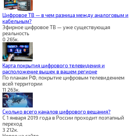
Цифровое ТВ — в чем разница между аналоговым и
кабельным?
Эфирное цифровое ТВ — уже существующая
реальность
0
265к.
Карта покрытия цифрового телевидения и
расположение вышек в вашем регионе
По планам РФ, покрытие цифровым телевидением
всей территории
11
263к.
Сколько всего каналов цифрового вещания?
С 1 января 2019 года в России проходит поэтапный
переход
3
212к.
Новое на сайте