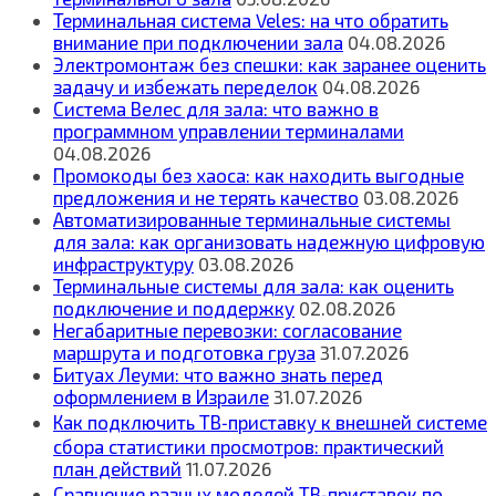
Терминальная система Veles: на что обратить
внимание при подключении зала
04.08.2026
Электромонтаж без спешки: как заранее оценить
задачу и избежать переделок
04.08.2026
Система Велес для зала: что важно в
программном управлении терминалами
04.08.2026
Промокоды без хаоса: как находить выгодные
предложения и не терять качество
03.08.2026
Автоматизированные терминальные системы
для зала: как организовать надежную цифровую
инфраструктуру
03.08.2026
Терминальные системы для зала: как оценить
подключение и поддержку
02.08.2026
Негабаритные перевозки: согласование
маршрута и подготовка груза
31.07.2026
Битуах Леуми: что важно знать перед
оформлением в Израиле
31.07.2026
Как подключить ТВ‑приставку к внешней системе
сбора статистики просмотров: практический
план действий
11.07.2026
Сравнение разных моделей ТВ‑приставок по