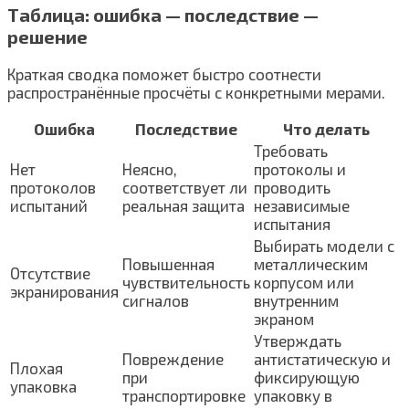
Таблица: ошибка — последствие —
решение
Краткая сводка поможет быстро соотнести
распространённые просчёты с конкретными мерами.
Ошибка
Последствие
Что делать
Требовать
Нет
Неясно,
протоколы и
протоколов
соответствует ли
проводить
испытаний
реальная защита
независимые
испытания
Выбирать модели с
Повышенная
металлическим
Отсутствие
чувствительность
корпусом или
экранирования
сигналов
внутренним
экраном
Утверждать
Повреждение
антистатическую и
Плохая
при
фиксирующую
упаковка
транспортировке
упаковку в