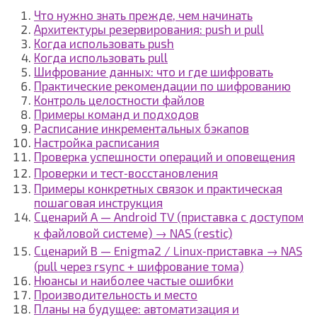
Что нужно знать прежде, чем начинать
Архитектуры резервирования: push и pull
Когда использовать push
Когда использовать pull
Шифрование данных: что и где шифровать
Практические рекомендации по шифрованию
Контроль целостности файлов
Примеры команд и подходов
Расписание инкрементальных бэкапов
Настройка расписания
Проверка успешности операций и оповещения
Проверки и тест‑восстановления
Примеры конкретных связок и практическая
пошаговая инструкция
Сценарий A — Android TV (приставка с доступом
к файловой системе) → NAS (restic)
Сценарий B — Enigma2 / Linux‑приставка → NAS
(pull через rsync + шифрование тома)
Нюансы и наиболее частые ошибки
Производительность и место
Планы на будущее: автоматизация и