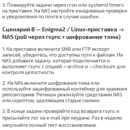
3. Планируйте задачи через cron или systemd timers
на приставке. На NAS настройте ежедневные проверки
и уведомления по почте в случае ошибки.
Сценарий B — Enigma2 / Linux‑приставка →
NAS (pull через rsync + шифрование тома)
1. На приставке включите SMB или FTP экспорт
записей, убедитесь, что доступны пути к файлам. На
NAS добавьте задачу, которая подключается и
выполняет rsync с опцией —archive и —checksum для
контроля целостности.
2. На NAS включите шифрование тома или
используйте зашифрованный контейнер для хранения
репозиториев. Ретеншн реализуйте средствами NAS
или скриптом, удаляющим старые снимки.
3. В конце задачи проверяйте код возврата rsync и
присылайте лог на e‑mail при неудаче. Раз в неделю
запускайте полный тест‑восстановление.