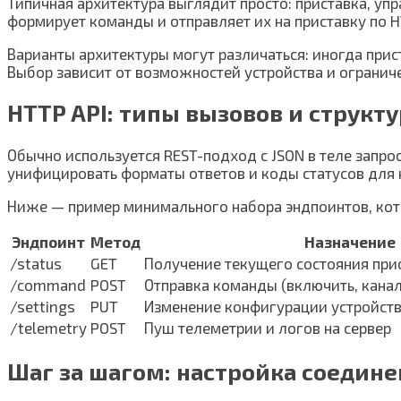
Типичная архитектура выглядит просто: приставка, у
формирует команды и отправляет их на приставку по HT
Варианты архитектуры могут различаться: иногда при
Выбор зависит от возможностей устройства и ограниче
HTTP API: типы вызовов и структу
Обычно используется REST-подход с JSON в теле запро
унифицировать форматы ответов и коды статусов для
Ниже — пример минимального набора эндпоинтов, кото
Эндпоинт
Метод
Назначение
/status
GET
Получение текущего состояния при
/command
POST
Отправка команды (включить, канал
/settings
PUT
Изменение конфигурации устройст
/telemetry
POST
Пуш телеметрии и логов на сервер
Шаг за шагом: настройка соедине