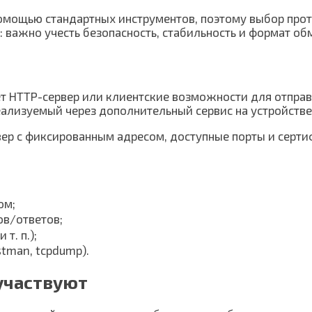
помощью стандартных инструментов, поэтому выбор про
: важно учесть безопасность, стабильность и формат о
ет HTTP-сервер или клиентские возможности для отпра
еализуемый через дополнительный сервис на устройстве
вер с фиксированным адресом, доступные порты и серт
ом;
ов/ответов;
т. п.);
stman, tcpdump).
участвуют