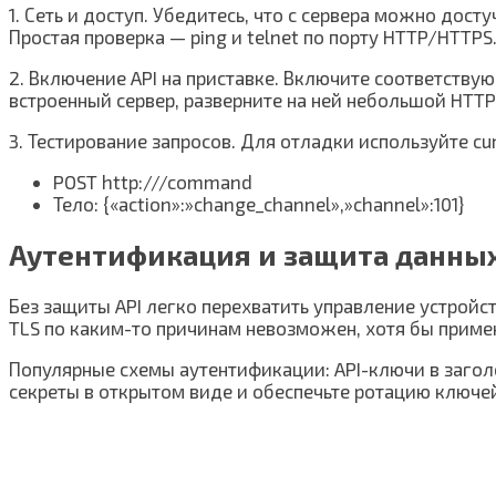
1. Сеть и доступ. Убедитесь, что с сервера можно дост
Простая проверка — ping и telnet по порту HTTP/HTTPS
2. Включение API на приставке. Включите соответствую
встроенный сервер, разверните на ней небольшой HTTP
3. Тестирование запросов. Для отладки используйте cu
POST http:///command
Тело: {«action»:»change_channel»,»channel»:101}
Аутентификация и защита данны
Без защиты API легко перехватить управление устройс
TLS по каким-то причинам невозможен, хотя бы примен
Популярные схемы аутентификации: API-ключи в заголо
секреты в открытом виде и обеспечьте ротацию ключе