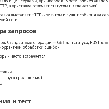
правляющий сервер и, при необходимости, брокер уведо
TP, а приставка отвечает статусом и телеметрией.
ставка выступает HTTP-клиентом и пушит события на с
ний сети.
ра запросов
сов. Стандартные операции — GET для статуса, POST дл
 корректной обработки ошибок.
рый часто встречается:
ставки
, запуск приложения)
ва
ния и тест