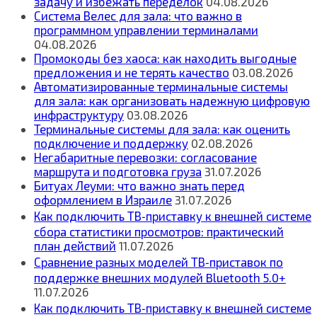
задачу и избежать переделок
04.08.2026
Система Велес для зала: что важно в
программном управлении терминалами
04.08.2026
Промокоды без хаоса: как находить выгодные
предложения и не терять качество
03.08.2026
Автоматизированные терминальные системы
для зала: как организовать надежную цифровую
инфраструктуру
03.08.2026
Терминальные системы для зала: как оценить
подключение и поддержку
02.08.2026
Негабаритные перевозки: согласование
маршрута и подготовка груза
31.07.2026
Битуах Леуми: что важно знать перед
оформлением в Израиле
31.07.2026
Как подключить ТВ‑приставку к внешней системе
сбора статистики просмотров: практический
план действий
11.07.2026
Сравнение разных моделей ТВ‑приставок по
поддержке внешних модулей Bluetooth 5.0+
11.07.2026
Как подключить ТВ‑приставку к внешней системе