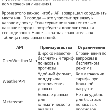
коммерческая лицензия).
Кроме этого важно, чтобы API возвращал координаты
места или ID города — это упростит привязку к
часовому поясу. Если сервис возвращает только
название города, потребуется дополнительная
геокодировка. Ниже — краткая сравнительная
таблица популярных опций.
API
Преимущества
Ограничения
Широко известен,
Ограничения по
бесплатный тариф,
запросам в
OpenWeatherMap
почасовые
бесплатном
прогнозы
режиме
Удобный формат,
Коммерческие
поддержка
тарифы при
WeatherAPI
исторических
большой
данных
нагрузке
Больше данных
Не так удобно
для
для быстрых
Meteostat
климатического
почасовых
анализа
прогнозов