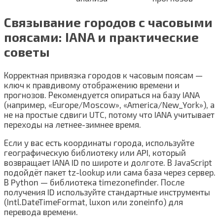
Связывание городов с часовыми
поясами: IANA и практические
советы
Корректная привязка городов к часовым поясам —
ключ к правдивому отображению времени и
прогнозов. Рекомендуется опираться на базу IANA
(например, «Europe/Moscow», «America/New_York»), а
не на простые сдвиги UTC, потому что IANA учитывает
переходы на летнее-зимнее время.
Если у вас есть координаты города, используйте
географическую библиотеку или API, который
возвращает IANA ID по широте и долготе. В JavaScript
подойдёт пакет tz-lookup или сама база через сервер.
В Python — библиотека timezonefinder. После
получения ID используйте стандартные инструменты
(Intl.DateTimeFormat, luxon или zoneinfo) для
перевода времени.