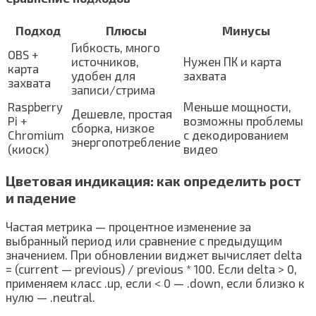
Подход
Плюсы
Минусы
Гибкость, много
OBS +
источников,
Нужен ПК и карта
карта
удобен для
захвата
захвата
записи/стрима
Raspberry
Меньше мощности,
Дешевле, простая
Pi +
возможны проблемы
сборка, низкое
Chromium
с декодированием
энергопотребление
(киоск)
видео
Цветовая индикация: как определить рост
и падение
Частая метрика — процентное изменение за
выбранный период или сравнение с предыдущим
значением. При обновлении виджет вычисляет delta
= (current — previous) / previous * 100. Если delta > 0,
применяем класс .up, если < 0 — .down, если близко к
нулю — .neutral.