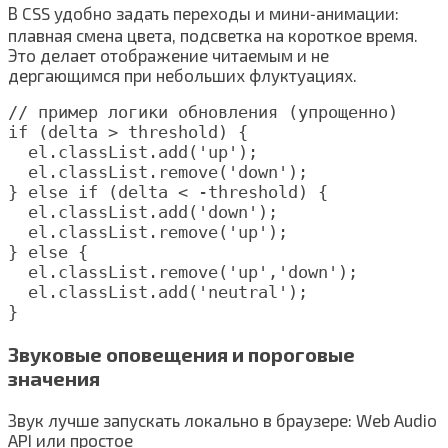
В CSS удобно задать переходы и мини‑анимации:
плавная смена цвета, подсветка на короткое время.
Это делает отображение читаемым и не
дергающимся при небольших флуктуациях.
// пример логики обновления (упрощенно)

if (delta > threshold) {

  el.classList.add('up');

  el.classList.remove('down');

} else if (delta < -threshold) {

  el.classList.add('down');

  el.classList.remove('up');

} else {

  el.classList.remove('up','down');

  el.classList.add('neutral');

Звуковые оповещения и пороговые
значения
Звук лучше запускать локально в браузере: Web Audio
API или простое