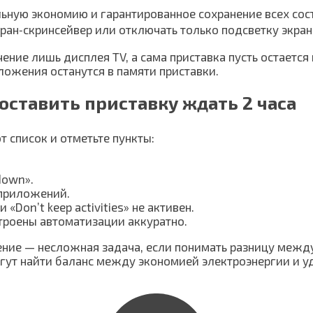
ную экономию и гарантированное сохранение всех сост
кран‑скринсейвер или отключать только подсветку экран
ние лишь дисплея TV, а сама приставка пусть остается
ложения останутся в памяти приставки.
оставить приставку ждать 2 часа
т список и отметьте пункты:
down».
 приложений.
Don’t keep activities» не активен.
троены автоматизации аккуратно.
ение — несложная задача, если понимать разницу межд
гут найти баланс между экономией электроэнергии и у