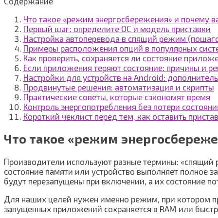
Содержание
Что такое «режим энергосбережения» и почему в
Первый шаг: определите ОС и модель приставки
Настройка автоперевода в спящий режим (пошаг
Примеры расположения опций в популярных сист
Как проверить, сохраняется ли состояние прилож
Если приложения теряют состояние: причины и р
Настройки для устройств на Android: дополнител
Продвинутые решения: автоматизация и скрипты
Практические советы, которые сэкономят время
Контроль энергопотребления без потери состоян
Короткий чеклист перед тем, как оставить приста
Что такое «режим энергосбереже
Производители используют разные термины: «спящий ре
состояние памяти или устройство выполняет полное з
будут перезапущены при включении, а их состояние по
Для наших целей нужен именно режим, при котором пр
запущенных приложений сохраняется в RAM или быстро