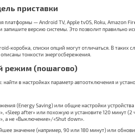
дель приставки
 платформы — Android TV, Apple tvOS, Roku, Amazon Fi
и запишите версию системы. Это позволит правильно ис
roid‑коробка, списки опций могут отличаться. В таких 
 описаны тонкости энергосбережения.
й режим (пошагово)
 найти в настройках параметр автоотключения и устано
жения (Energy Saving) или общие настройки устройства (
 «Sleep after» или похожую и установите 120 минут (2 ч
», а не «Выключение»/«Shut down».
айшее значение (например, 90 или 180 минут) или обно