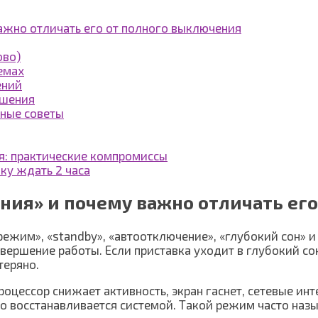
ажно отличать его от полного выключения
ово)
емах
ений
ешения
ьные советы
ия: практические компромиссы
вку ждать 2 часа
ния» и почему важно отличать ег
жим», «standby», «автоотключение», «глубокий сон» и 
авершение работы. Если приставка уходит в глубокий с
теряно.
оцессор снижает активность, экран гаснет, сетевые ин
 восстанавливается системой. Такой режим часто назыв