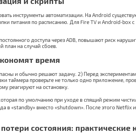
зация и скрипты
зовать инструменты автоматизации. На Android существ
пки питания по расписанию. Для Fire TV и Android‑box
постоянного доступа через ADB, повышают риск нарушит
й план на случай сбоев.
экономят время
опасны и обычно решают задачу. 2) Перед эксперимента
овки таймера проверьте не только одно приложение, про
му реагируют на остановку.
, которая по умолчанию при уходе в спящий режим чист
а в «standby» вместо «shutdown». После этого Netflix 
 потери состояния: практические