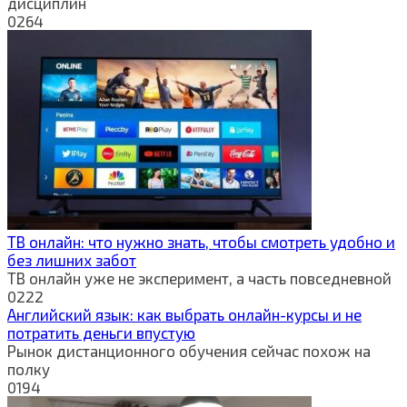
дисциплин
0
264
ТВ онлайн: что нужно знать, чтобы смотреть удобно и
без лишних забот
ТВ онлайн уже не эксперимент, а часть повседневной
0
222
Английский язык: как выбрать онлайн-курсы и не
потратить деньги впустую
Рынок дистанционного обучения сейчас похож на
полку
0
194