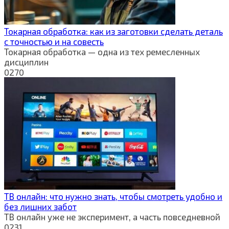
Токарная обработка: как из заготовки сделать деталь
с точностью и на совесть
Токарная обработка — одна из тех ремесленных
дисциплин
0
270
ТВ онлайн: что нужно знать, чтобы смотреть удобно и
без лишних забот
ТВ онлайн уже не эксперимент, а часть повседневной
0
231