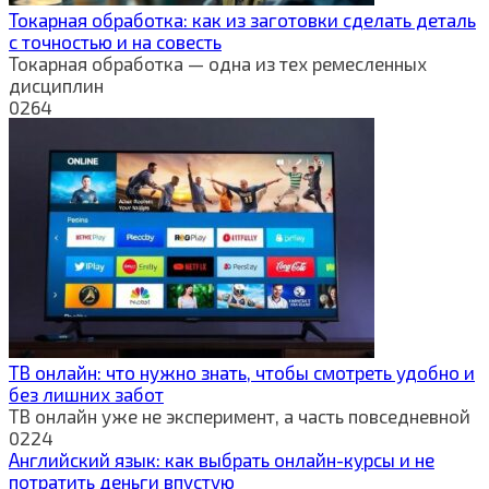
Токарная обработка: как из заготовки сделать деталь
с точностью и на совесть
Токарная обработка — одна из тех ремесленных
дисциплин
0
264
ТВ онлайн: что нужно знать, чтобы смотреть удобно и
без лишних забот
ТВ онлайн уже не эксперимент, а часть повседневной
0
224
Английский язык: как выбрать онлайн-курсы и не
потратить деньги впустую