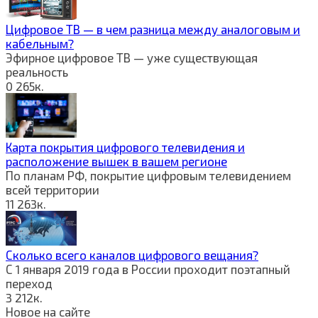
Цифровое ТВ — в чем разница между аналоговым и
кабельным?
Эфирное цифровое ТВ — уже существующая
реальность
0
265к.
Карта покрытия цифрового телевидения и
расположение вышек в вашем регионе
По планам РФ, покрытие цифровым телевидением
всей территории
11
263к.
Сколько всего каналов цифрового вещания?
С 1 января 2019 года в России проходит поэтапный
переход
3
212к.
Новое на сайте