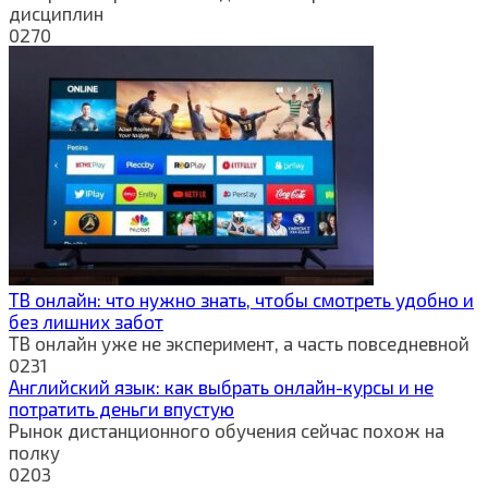
дисциплин
0
270
ТВ онлайн: что нужно знать, чтобы смотреть удобно и
без лишних забот
ТВ онлайн уже не эксперимент, а часть повседневной
0
231
Английский язык: как выбрать онлайн-курсы и не
потратить деньги впустую
Рынок дистанционного обучения сейчас похож на
полку
0
203