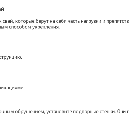
ай
свай, которые берут на себя часть нагрузки и препятст
вным способом укрепления.
струкцию.
никациями.
ожным обрушением, установите подпорные стенки. Они п