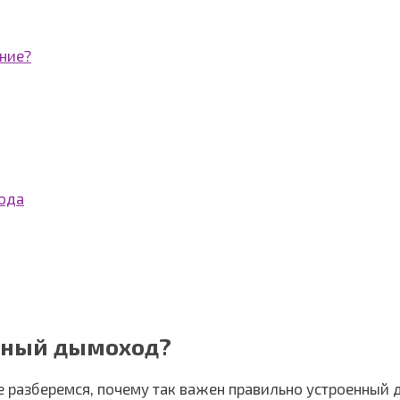
ние?
ода
нный дымоход?
те разберемся, почему так важен правильно устроенный